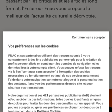
passant par les critiques et les articles long
format, l’Éclaireur Fnac vous propose le
meilleur de l’actualité culturelle décryptée.
Autour de ce sujet
Continuer sans accepter
Vos préférences sur les cookies
Littérature
Film
Roman
Album
Concer
FNAC et ses partenaires utilisent des traceurs soumis à votre
consentement à des fins publicitaires par exemple pour la création de
profils personnalisés en combinant les données de navigation et les
données liées à votre compte client. Vous pouvez refuser les traceurs
via le lien "continuer sans accepter" à l’exception des cookies
À la une
nécessaires au fonctionnement optimal de nos services notamment
l’aide dans votre navigation sur notre catalogue et la personnalisation
des contenus, l’analyse des performances de notre site, et pour
sécuriser vos transactions.
Notre organisation et ses
421
partenaires publicitaires (IAB) stockent
et/ou accèdent à des informations, telles que les identifiants uniques
de cookies pour traiter les données personnelles, sur un appareil. Vous
pouvez accepter ou gérer vos préférences en cliquant ci-dessous ou à
tout moment dans la
Politique Cookies.