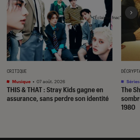
l'Éclaireur fnac">
CRITIQUE
DÉCRYPT
Musique
•
07 août. 2026
Séries
THIS & THAT
: Stray Kids gagne en
The S
assurance, sans perdre son identité
sombr
1980