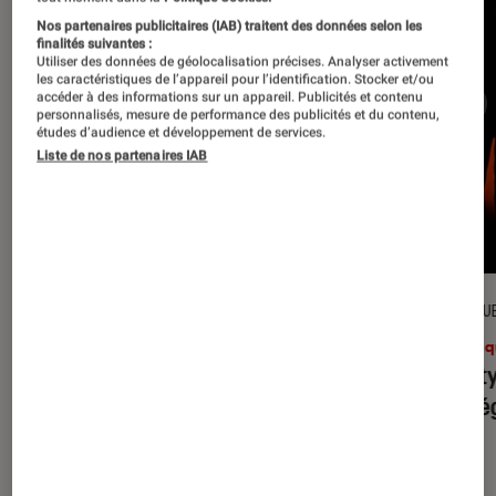
Nos partenaires publicitaires (IAB) traitent des données selon les
finalités suivantes :
Utiliser des données de géolocalisation précises. Analyser activement
les caractéristiques de l’appareil pour l’identification. Stocker et/ou
accéder à des informations sur un appareil. Publicités et contenu
personnalisés, mesure de performance des publicités et du contenu,
études d’audience et développement de services.
Liste de nos partenaires IAB
CRITIQUE
CRITIQU
Musique
•
31 juil. 2026
Musiq
Petal
: l’album le plus sombre
Realit
d’Ariana Grande ?
leur l