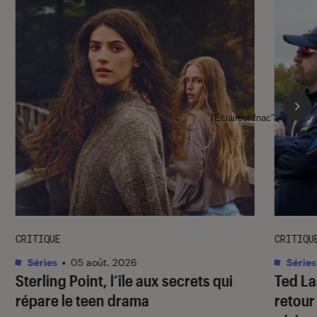
l'Éclaireur fnac">
CRITIQUE
CRITIQU
Séries
•
05 août. 2026
Séries
Sterling Point
, l’île aux secrets qui
Ted L
répare le teen drama
retour