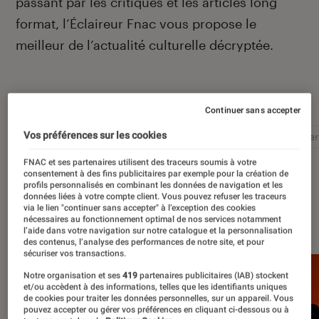
passant par les critiques et les articles long
format, l’Éclaireur Fnac vous propose le
meilleur de l’actualité culturelle décryptée.
Autour de ce sujet
Continuer sans accepter
Vos préférences sur les cookies
Littérature
Film
Roman
Album
Concer
FNAC et ses partenaires utilisent des traceurs soumis à votre
consentement à des fins publicitaires par exemple pour la création de
profils personnalisés en combinant les données de navigation et les
données liées à votre compte client. Vous pouvez refuser les traceurs
via le lien "continuer sans accepter" à l’exception des cookies
À la une
nécessaires au fonctionnement optimal de nos services notamment
l’aide dans votre navigation sur notre catalogue et la personnalisation
des contenus, l’analyse des performances de notre site, et pour
sécuriser vos transactions.
Notre organisation et ses
419
partenaires publicitaires (IAB) stockent
et/ou accèdent à des informations, telles que les identifiants uniques
de cookies pour traiter les données personnelles, sur un appareil. Vous
pouvez accepter ou gérer vos préférences en cliquant ci-dessous ou à