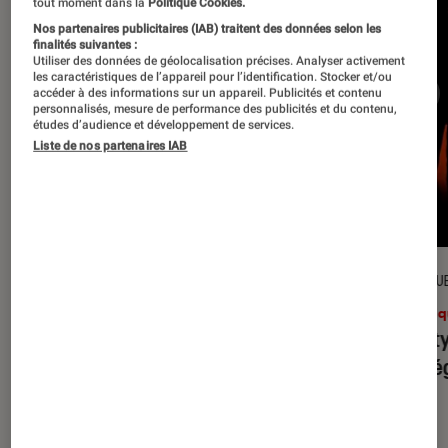
tout moment dans la
Politique Cookies.
Nos partenaires publicitaires (IAB) traitent des données selon les
finalités suivantes :
Utiliser des données de géolocalisation précises. Analyser activement
les caractéristiques de l’appareil pour l’identification. Stocker et/ou
accéder à des informations sur un appareil. Publicités et contenu
personnalisés, mesure de performance des publicités et du contenu,
études d’audience et développement de services.
Liste de nos partenaires IAB
CRITIQUE
CRITIQU
Musique
•
31 juil. 2026
Musiq
Petal
: l’album le plus sombre
Realit
d’Ariana Grande ?
leur l