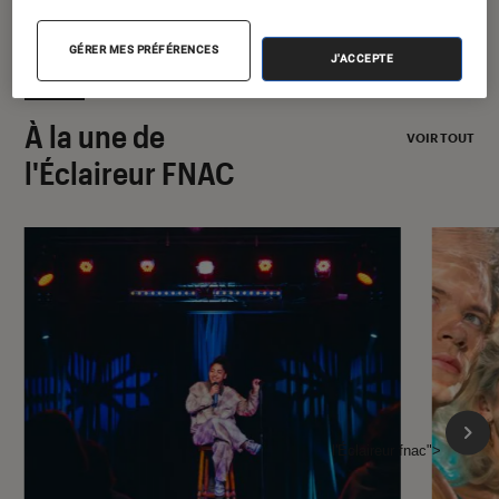
GÉRER MES PRÉFÉRENCES
J'ACCEPTE
À la une de
VOIR TOUT
l'Éclaireur FNAC
l'Éclaireur fnac">