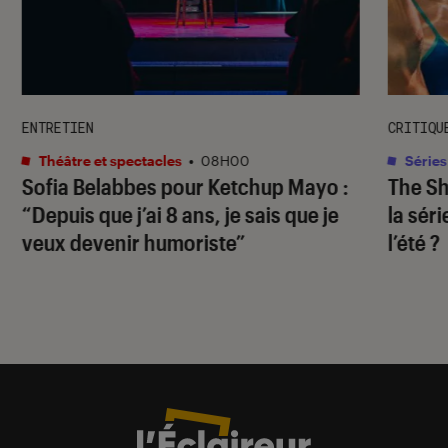
ENTRETIEN
CRITIQU
Théâtre et spectacles
•
08H00
Séries
Sofia Belabbes pour
Ketchup Mayo
:
The S
“Depuis que j’ai 8 ans, je sais que je
la sér
veux devenir humoriste”
l’été ?