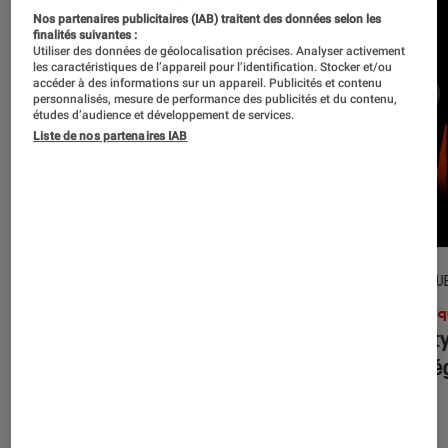
Nos partenaires publicitaires (IAB) traitent des données selon les
finalités suivantes :
Utiliser des données de géolocalisation précises. Analyser activement
les caractéristiques de l’appareil pour l’identification. Stocker et/ou
accéder à des informations sur un appareil. Publicités et contenu
personnalisés, mesure de performance des publicités et du contenu,
études d’audience et développement de services.
Liste de nos partenaires IAB
CRITIQUE
CRITIQU
Musique
•
31 juil. 2026
Musiq
Petal
: l’album le plus sombre
Realit
d’Ariana Grande ?
leur l