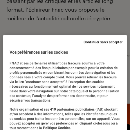
passant par les critiques et les articles long
format, l’Éclaireur Fnac vous propose le
meilleur de l’actualité culturelle décryptée.
Autour de ce sujet
Continuer sans accepter
Vos préférences sur les cookies
Littérature
Film
Roman
Album
Concer
FNAC et ses partenaires utilisent des traceurs soumis à votre
consentement à des fins publicitaires par exemple pour la création de
profils personnalisés en combinant les données de navigation et les
données liées à votre compte client. Vous pouvez refuser les traceurs
via le lien "continuer sans accepter" à l’exception des cookies
nécessaires au fonctionnement optimal de nos services notamment
À la une
l’aide dans votre navigation sur notre catalogue et la personnalisation
des contenus, l’analyse des performances de notre site, et pour
sécuriser vos transactions.
Notre organisation et ses
419
partenaires publicitaires (IAB) stockent
et/ou accèdent à des informations, telles que les identifiants uniques
de cookies pour traiter les données personnelles, sur un appareil. Vous
pouvez accepter ou gérer vos préférences en cliquant ci-dessous ou à
tout moment dans la
Politique Cookies.