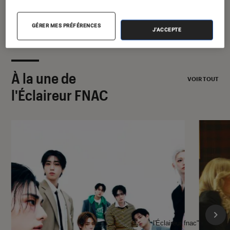
GÉRER MES PRÉFÉRENCES
J'ACCEPTE
À la une de
VOIR TOUT
l'Éclaireur FNAC
l'Éclaireur fnac">