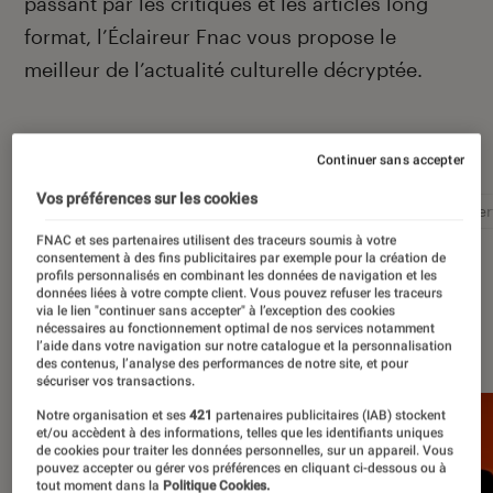
passant par les critiques et les articles long
format, l’Éclaireur Fnac vous propose le
meilleur de l’actualité culturelle décryptée.
Autour de ce sujet
Continuer sans accepter
Vos préférences sur les cookies
Littérature
Film
Roman
Album
Concer
FNAC et ses partenaires utilisent des traceurs soumis à votre
consentement à des fins publicitaires par exemple pour la création de
profils personnalisés en combinant les données de navigation et les
données liées à votre compte client. Vous pouvez refuser les traceurs
via le lien "continuer sans accepter" à l’exception des cookies
nécessaires au fonctionnement optimal de nos services notamment
À la une
l’aide dans votre navigation sur notre catalogue et la personnalisation
des contenus, l’analyse des performances de notre site, et pour
sécuriser vos transactions.
Notre organisation et ses
421
partenaires publicitaires (IAB) stockent
et/ou accèdent à des informations, telles que les identifiants uniques
de cookies pour traiter les données personnelles, sur un appareil. Vous
pouvez accepter ou gérer vos préférences en cliquant ci-dessous ou à
tout moment dans la
Politique Cookies.