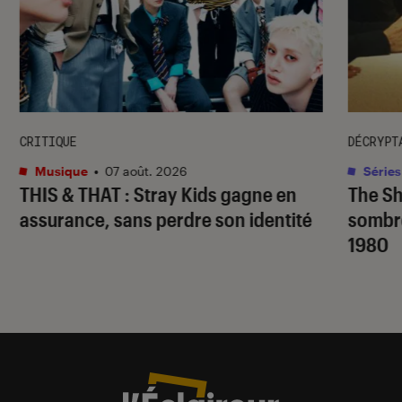
CRITIQUE
DÉCRYPT
Musique
•
07 août. 2026
Séries
THIS & THAT
: Stray Kids gagne en
The S
assurance, sans perdre son identité
sombr
1980