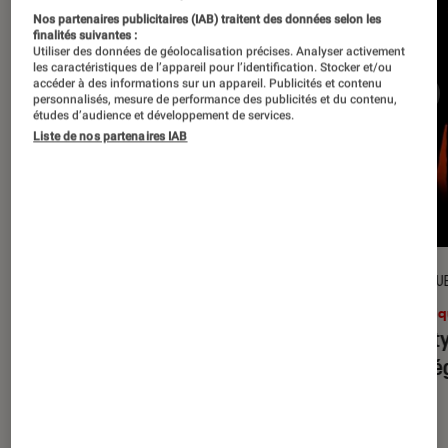
Nos partenaires publicitaires (IAB) traitent des données selon les
finalités suivantes :
Utiliser des données de géolocalisation précises. Analyser activement
les caractéristiques de l’appareil pour l’identification. Stocker et/ou
accéder à des informations sur un appareil. Publicités et contenu
personnalisés, mesure de performance des publicités et du contenu,
études d’audience et développement de services.
Liste de nos partenaires IAB
CRITIQUE
CRITIQU
Musique
•
31 juil. 2026
Musiq
Petal
: l’album le plus sombre
Realit
d’Ariana Grande ?
leur l