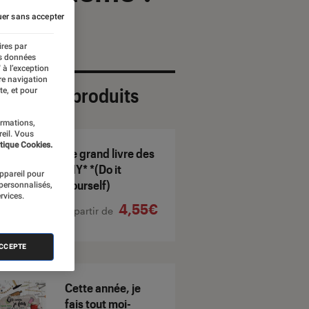
er sans accepter
ires par
es données
 à l’exception
re navigation
ection de produits
te, et pour
ormations,
reil. Vous
tique Cookies.
Le grand livre des
DIY* *(Do it
appareil pour
yourself)
 personnalisés,
rvices.
4,55€
À partir de
ACCEPTE
Cette année, je
fais tout moi-