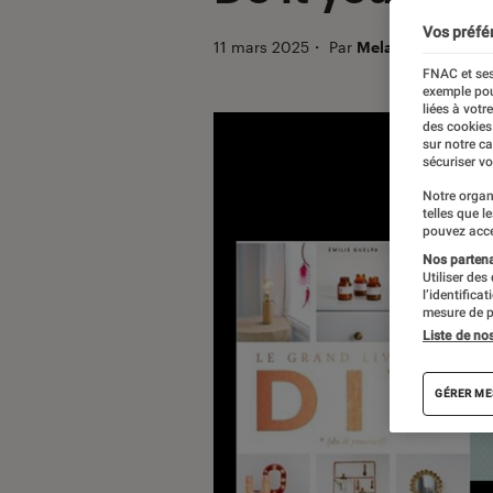
Vos préfé
11 mars 2025
・
Par
Melanie C.
FNAC et ses
exemple pou
liées à votr
des cookies
sur notre c
sécuriser vo
Notre organ
telles que l
pouvez acce
Nos partenai
Utiliser des
l’identifica
mesure de p
Liste de no
GÉRER ME