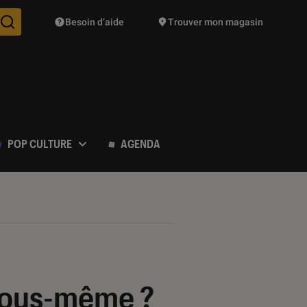
Besoin d’aide
Trouver mon magasin
Des suggestions de produits vont vous être proposées pendant vo
POP CULTURE
AGENDA
t vous-même ?