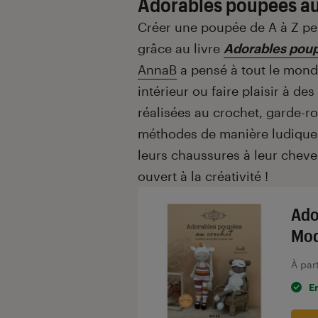
Adorables poupées au
Créer une poupée de A à Z pe
grâce au livre
Adorables poup
AnnaB
a pensé à tout le mond
intérieur ou faire plaisir à d
réalisées au crochet, garde-ro
méthodes de manière ludique 
leurs chaussures à leur chevel
ouvert à la créativité !
Ado
Mod
À par
E