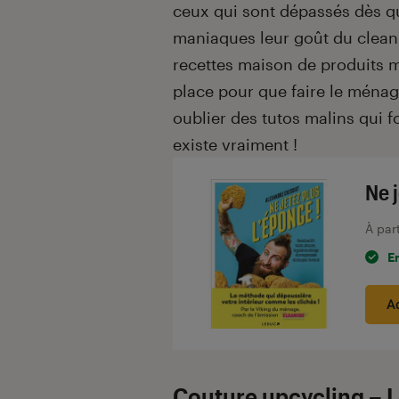
ceux qui sont dépassés dès qu
maniaques leur goût du clean 
recettes maison de produits m
place pour que faire le ména
oublier des tutos malins qui 
existe vraiment !
Ne j
À par
E
A
Couture upcycling – 