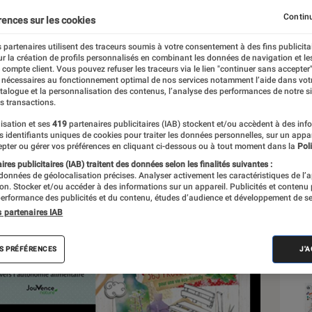
Continu
rences sur les cookies
 partenaires utilisent des traceurs soumis à votre consentement à des fins publicita
r la création de profils personnalisés en combinant les données de navigation et l
e compte client. Vous pouvez refuser les traceurs via le lien "continuer sans accepter"
 nécessaires au fonctionnement optimal de nos services notamment l’aide dans vot
Sél
atalogue et la personnalisation des contenus, l’analyse des performances de notre si
s transactions.
isation et ses
419
partenaires publicitaires (IAB) stockent et/ou accèdent à des inf
es identifiants uniques de cookies pour traiter les données personnelles, sur un appa
pter ou gérer vos préférences en cliquant ci-dessous ou à tout moment dans la
Poli
res publicitaires (IAB) traitent des données selon les finalités suivantes :
 données de géolocalisation précises. Analyser activement les caractéristiques de l’
tion. Stocker et/ou accéder à des informations sur un appareil. Publicités et contenu
erformance des publicités et du contenu, études d’audience et développement de se
s partenaires IAB
S PRÉFÉRENCES
J'