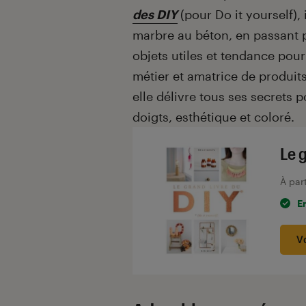
des DIY
(pour Do it yourself), 
marbre au béton, en passant par
objets utiles et tendance pour
métier et amatrice de produits
elle délivre tous ses secrets
doigts, esthétique et coloré.
Le g
À par
E
V