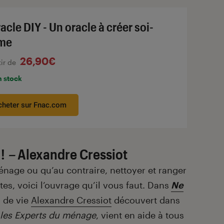
racle DIY - Un oracle à créer soi-
me
26,90€
tir de
n stock
cheter sur Fnac.com
!
–
Alexandre Cressiot
ménage ou qu’au contraire, nettoyer et ranger
es, voici l’ouvrage qu’il vous faut. Dans
Ne
 de vie
Alexandre Cressiot
découvert dans
 les Experts du ménage
, vient en aide à tous