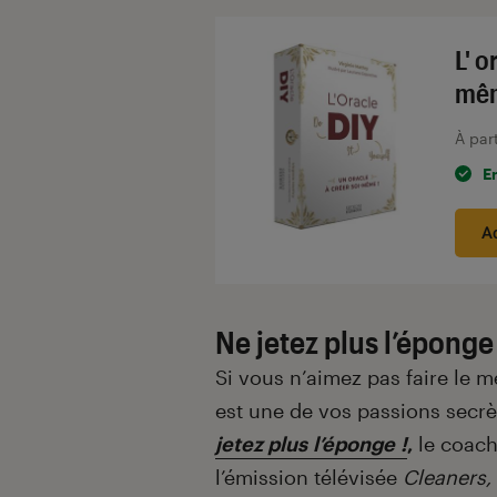
L' o
mê
À par
E
A
Ne jetez plus l’éponge 
Si vous n’aimez pas faire le 
est une de vos passions secrèt
jetez plus l’éponge !
,
le coach
l’émission télévisée
Cleaners,