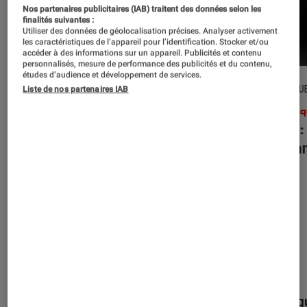
Nos partenaires publicitaires (IAB) traitent des données selon les
finalités suivantes :
Utiliser des données de géolocalisation précises. Analyser activement
les caractéristiques de l’appareil pour l’identification. Stocker et/ou
accéder à des informations sur un appareil. Publicités et contenu
personnalisés, mesure de performance des publicités et du contenu,
études d’audience et développement de services.
CRITIQUE
CRITIQU
Liste de nos partenaires IAB
Musique
•
27 juil. 2026
Musiq
Reality Awaits
: les Strokes face à
Petal
:
leur légende
d’Aria
Nos derniers contenus
Tout
Articles
Événéments
Sélections et g