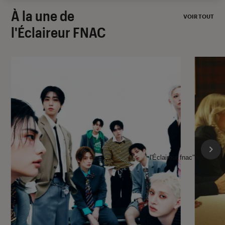
À la une de
VOIR TOUT
l'Éclaireur FNAC
l'Éclaireur fnac">