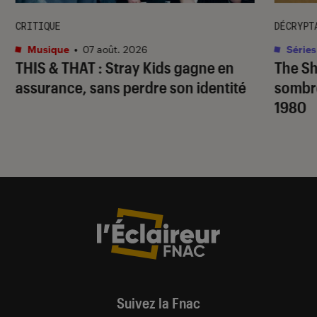
CRITIQUE
DÉCRYPT
Musique
•
07 août. 2026
Séries
THIS & THAT
: Stray Kids gagne en
The S
assurance, sans perdre son identité
sombr
1980
Suivez la Fnac