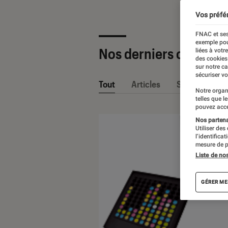
Vos préfé
FNAC et ses
exemple pou
Nos derniers contenu
liées à votr
des cookies
sur notre c
sécuriser vo
Tout
Articles
Sélections et
Notre organ
telles que l
pouvez acce
Nos partenai
Utiliser des
l’identifica
mesure de p
Liste de no
GÉRER ME