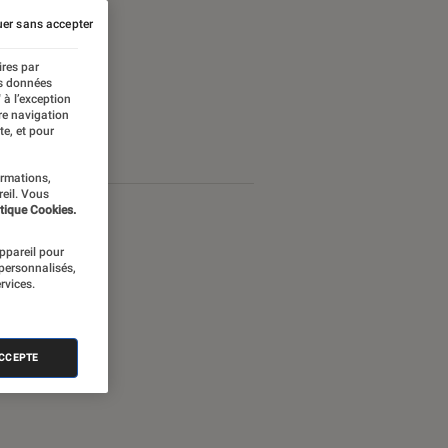
er sans accepter
ires par
es données
 à l’exception
re navigation
te, et pour
ormations,
reil. Vous
tique Cookies.
appareil pour
 personnalisés,
rvices.
ACCEPTE