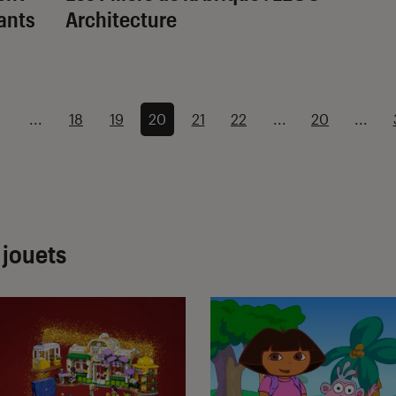
ants
Architecture
...
18
19
20
21
22
...
20
...
 jouets