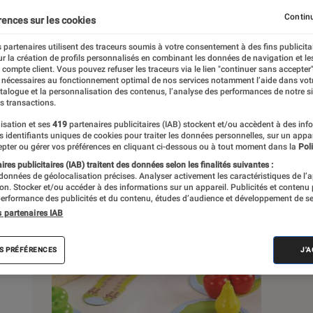
Continu
rences sur les cookies
 partenaires utilisent des traceurs soumis à votre consentement à des fins publicita
r la création de profils personnalisés en combinant les données de navigation et l
s
e compte client. Vous pouvez refuser les traceurs via le lien "continuer sans accepter"
 nécessaires au fonctionnement optimal de nos services notamment l’aide dans vot
atalogue et la personnalisation des contenus, l’analyse des performances de notre si
s transactions.
 guides
Tests
isation et ses
419
partenaires publicitaires (IAB) stockent et/ou accèdent à des inf
es identifiants uniques de cookies pour traiter les données personnelles, sur un appa
pter ou gérer vos préférences en cliquant ci-dessous ou à tout moment dans la
Poli
res publicitaires (IAB) traitent des données selon les finalités suivantes :
 données de géolocalisation précises. Analyser activement les caractéristiques de l’
tion. Stocker et/ou accéder à des informations sur un appareil. Publicités et contenu
erformance des publicités et du contenu, études d’audience et développement de se
s partenaires IAB
S PRÉFÉRENCES
J'