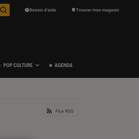
Besoin d’aide
Trouver mon magasin
Des suggestions de produits vont vous être proposées pendant vo
POP CULTURE
AGENDA
Flux RSS