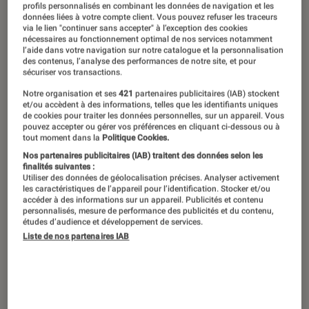
profils personnalisés en combinant les données de navigation et les
12 décembre 2017
・
Par
Patrick
données liées à votre compte client. Vous pouvez refuser les traceurs
via le lien "continuer sans accepter" à l’exception des cookies
nécessaires au fonctionnement optimal de nos services notamment
l’aide dans votre navigation sur notre catalogue et la personnalisation
des contenus, l’analyse des performances de notre site, et pour
sécuriser vos transactions.
Notre organisation et ses
421
partenaires publicitaires (IAB) stockent
et/ou accèdent à des informations, telles que les identifiants uniques
de cookies pour traiter les données personnelles, sur un appareil. Vous
pouvez accepter ou gérer vos préférences en cliquant ci-dessous ou à
tout moment dans la
Politique Cookies.
Nos partenaires publicitaires (IAB) traitent des données selon les
finalités suivantes :
Utiliser des données de géolocalisation précises. Analyser activement
les caractéristiques de l’appareil pour l’identification. Stocker et/ou
00:00
/
00:17
accéder à des informations sur un appareil. Publicités et contenu
personnalisés, mesure de performance des publicités et du contenu,
études d’audience et développement de services.
Liste de nos partenaires IAB
Vous mourez d’envie de revivre les
batailles épiques de Star Wars ? La
sortie pourtant récente de l’épisode 8,