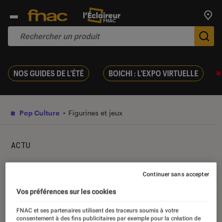
Trouv
De
NOS GUIDES DE L'ÉTÉ
BOICHI : L'EXPO VIRTUELLE
Pop Culture
Figurines et jeux
ACTU
R2D2 contre les chats, la
Continuer sans accepter
contre-attaque Star Wars est
Vos préférences sur les cookies
lancée !
FNAC et ses partenaires utilisent des traceurs soumis à votre
consentement à des fins publicitaires par exemple pour la création de