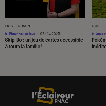
PRISE EN MAIN
ACTU
Figurines et jeux
•
03 fév. 2025
Jeux v
Skip-Bo : un jeu de cartes accessible
Pokém
à toute la famille !
inédit