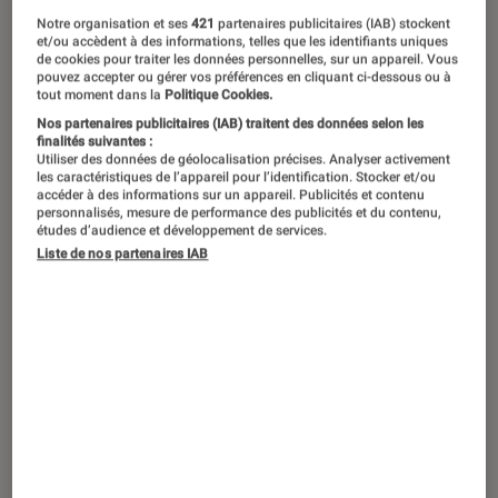
et des barrettes aimantées pour
Notre organisation et ses
421
partenaires publicitaires (IAB) stockent
et/ou accèdent à des informations, telles que les identifiants uniques
construire et déconstruire à l’infini
de cookies pour traiter les données personnelles, sur un appareil. Vous
pouvez accepter ou gérer vos préférences en cliquant ci-dessous ou à
tout ce qui nous passe par la tête.
tout moment dans la
Politique Cookies.
Geomag, inventé en 1998 et
Nos partenaires publicitaires (IAB) traitent des données selon les
finalités suivantes :
récompensé en 2005 comme meilleur
Utiliser des données de géolocalisation précises. Analyser activement
les caractéristiques de l’appareil pour l’identification. Stocker et/ou
jouet de l’année par la « Toy Industry
accéder à des informations sur un appareil. Publicités et contenu
personnalisés, mesure de performance des publicités et du contenu,
Association », a déjà séduit dans le
études d’audience et développement de services.
Liste de nos partenaires IAB
monde des milliers d’enfants et
professeurs de géométrie ! Ludique et
créative, découvrez toute la gamme
Géomag.
Introduction
L’idée, comme toujours pour les
meilleurs jeux, est simple : des billes