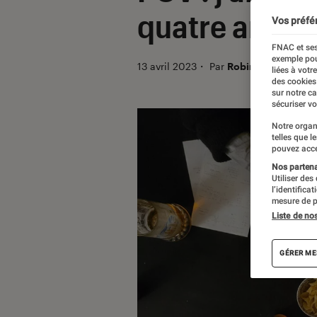
quatre ans
Vos préfé
FNAC et ses
exemple pou
13 avril 2023
・
Par
Robin Lamorlette
liées à votr
des cookies
sur notre c
sécuriser vo
Notre organ
telles que l
pouvez acce
Nos partenai
Utiliser des
l’identifica
mesure de p
Liste de no
GÉRER ME