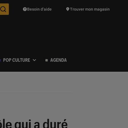
Besoin d’aide
Trouver mon magasin
Des suggestions de produits vont vous être proposées pendant vo
POP CULTURE
AGENDA
ôle qui a duré