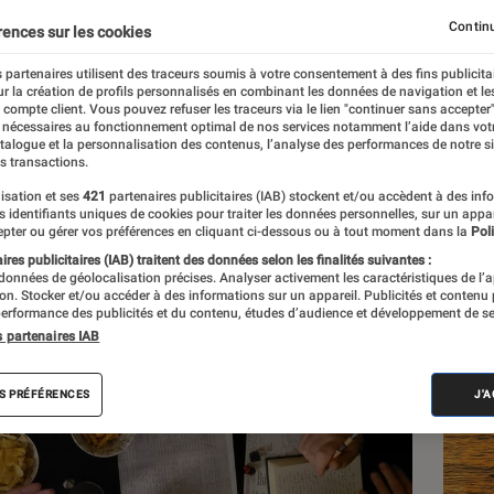
Continu
rences sur les cookies
 partenaires utilisent des traceurs soumis à votre consentement à des fins publicita
r la création de profils personnalisés en combinant les données de navigation et l
e compte client. Vous pouvez refuser les traceurs via le lien "continuer sans accepter"
 nécessaires au fonctionnement optimal de nos services notamment l’aide dans vot
atalogue et la personnalisation des contenus, l’analyse des performances de notre si
s transactions.
isation et ses
421
partenaires publicitaires (IAB) stockent et/ou accèdent à des inf
Les
es identifiants uniques de cookies pour traiter les données personnelles, sur un appa
pter ou gérer vos préférences en cliquant ci-dessous ou à tout moment dans la
Poli
res publicitaires (IAB) traitent des données selon les finalités suivantes :
 données de géolocalisation précises. Analyser activement les caractéristiques de l’
tion. Stocker et/ou accéder à des informations sur un appareil. Publicités et contenu
erformance des publicités et du contenu, études d’audience et développement de se
s partenaires IAB
S PRÉFÉRENCES
J'