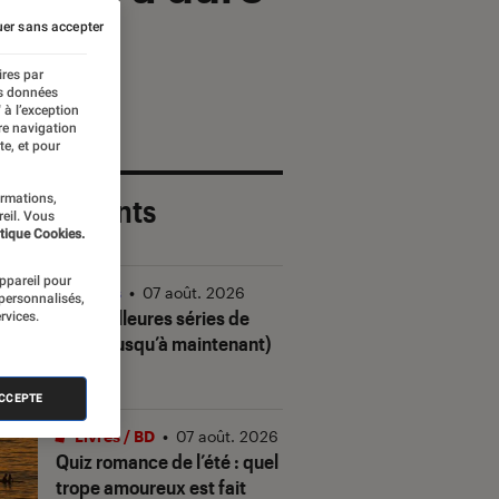
er sans accepter
ires par
es données
 à l’exception
re navigation
te, et pour
ormations,
 plus récents
reil. Vous
tique Cookies.
appareil pour
Séries
•
07 août. 2026
 personnalisés,
Les meilleures séries de
rvices.
2026 (jusqu’à maintenant)
ACCEPTE
Livres / BD
•
07 août. 2026
Quiz romance de l’été : quel
trope amoureux est fait