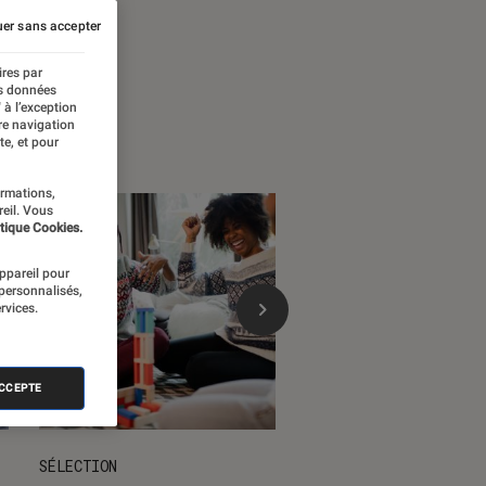
 temps forts
er sans accepter
ires par
es données
 à l’exception
re navigation
te, et pour
ormations,
reil. Vous
tique Cookies.
appareil pour
 personnalisés,
rvices.
ACCEPTE
SÉLECTION
DÉCRYPTAGE