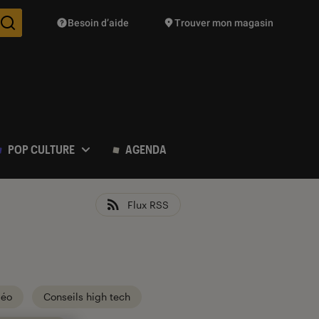
Besoin d’aide
Trouver mon magasin
Des suggestions de produits vont vous être proposées pendant vo
POP CULTURE
AGENDA
Flux RSS
déo
Conseils high tech