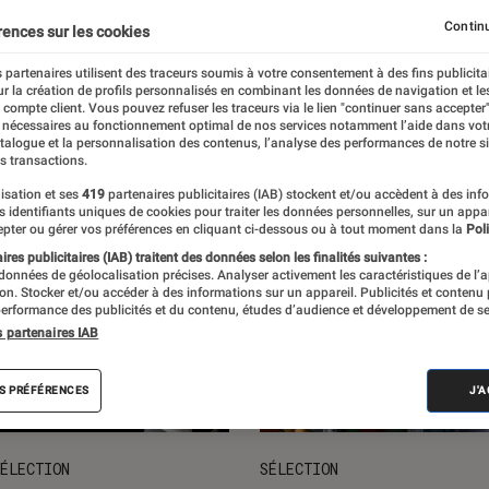
ts loisirs
L'univers des enfants
Idées cadeaux
Nos
Continu
rences sur les cookies
 partenaires utilisent des traceurs soumis à votre consentement à des fins publicita
r la création de profils personnalisés en combinant les données de navigation et l
e compte client. Vous pouvez refuser les traceurs via le lien "continuer sans accepter"
 nécessaires au fonctionnement optimal de nos services notamment l’aide dans vot
atalogue et la personnalisation des contenus, l’analyse des performances de notre si
s transactions.
isation et ses
419
partenaires publicitaires (IAB) stockent et/ou accèdent à des inf
es identifiants uniques de cookies pour traiter les données personnelles, sur un appa
pter ou gérer vos préférences en cliquant ci-dessous ou à tout moment dans la
Poli
res publicitaires (IAB) traitent des données selon les finalités suivantes :
 données de géolocalisation précises. Analyser activement les caractéristiques de l’
tion. Stocker et/ou accéder à des informations sur un appareil. Publicités et contenu
erformance des publicités et du contenu, études d’audience et développement de se
s partenaires IAB
S PRÉFÉRENCES
J'
ÉLECTION
SÉLECTION