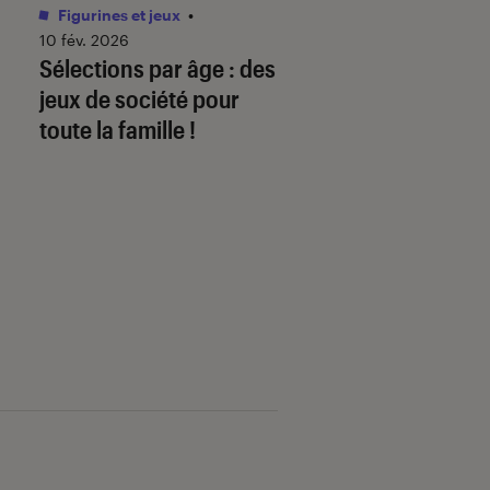
Figurines et jeux
•
Livres / BD
•
01 juin 
Comment télécha
10 fév. 2026
Sélections par âge : des
mon ebook sur
jeux de société pour
fnac.com et le lire
toute la famille !
liseuse Kobo By F