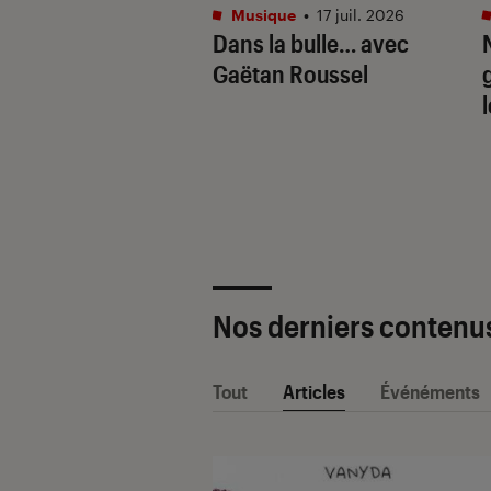
tphones
•
16 juil. 2026
Musique
•
17 juil. 2026
aille de l’IA
Dans la bulle… avec
e : Apple
Gaëtan Roussel
ligence vs. Galaxy
. Google Gemini
Nos derniers contenu
Tout
Articles
Événéments