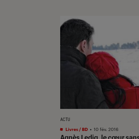
ACTU
Livres / BD
•
10 fév. 2016
Agnès Ledig, le cœur san