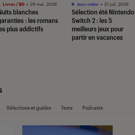
Livres / BD
•
29 mai. 2026
Jeux vidéo
•
21 juil. 2026
Nuits blanches
Sélection été Nintendo
garanties : les romans
Switch 2 : les 5
les plus addictifs
meilleurs jeux pour
partir en vacances
s
Sélections et guides
Tests
Podcasts