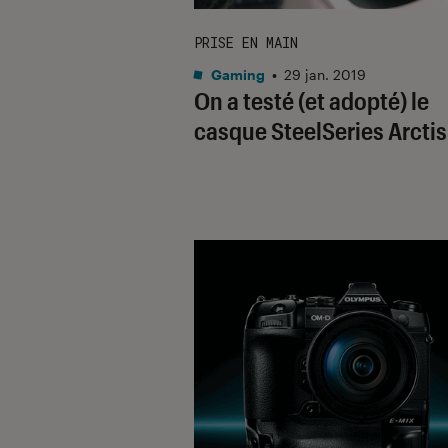
PRISE EN MAIN
Gaming
•
29 jan. 2019
On a testé (et adopté) le
casque SteelSeries Arctis