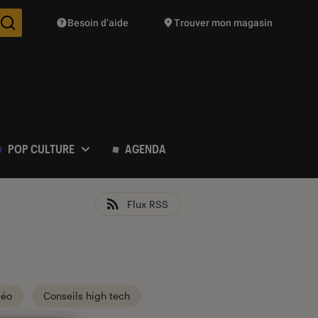
Besoin d’aide
Trouver mon magasin
Des suggestions de produits vont vous être proposées pendant vo
POP CULTURE
AGENDA
Flux RSS
déo
Conseils high tech