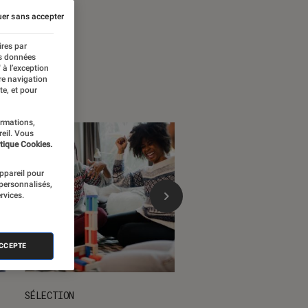
 temps forts
er sans accepter
ires par
es données
 à l’exception
re navigation
te, et pour
ormations,
reil. Vous
tique Cookies.
appareil pour
 personnalisés,
rvices.
ACCEPTE
SÉLECTION
DÉCRYPTAGE