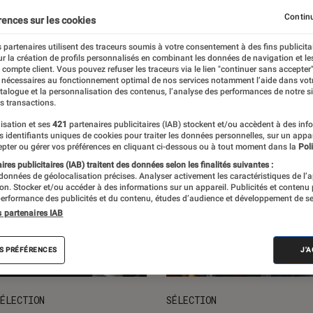
ts loisirs
L'univers des enfants
Idées cadeaux
Nos
Continu
rences sur les cookies
 partenaires utilisent des traceurs soumis à votre consentement à des fins publicita
r la création de profils personnalisés en combinant les données de navigation et l
e compte client. Vous pouvez refuser les traceurs via le lien "continuer sans accepter"
 nécessaires au fonctionnement optimal de nos services notamment l’aide dans vot
atalogue et la personnalisation des contenus, l’analyse des performances de notre si
s transactions.
isation et ses
421
partenaires publicitaires (IAB) stockent et/ou accèdent à des inf
es identifiants uniques de cookies pour traiter les données personnelles, sur un appa
pter ou gérer vos préférences en cliquant ci-dessous ou à tout moment dans la
Poli
res publicitaires (IAB) traitent des données selon les finalités suivantes :
 données de géolocalisation précises. Analyser activement les caractéristiques de l’
tion. Stocker et/ou accéder à des informations sur un appareil. Publicités et contenu
erformance des publicités et du contenu, études d’audience et développement de se
s partenaires IAB
S PRÉFÉRENCES
J'
ÉLECTION
SÉLECTION