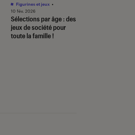
Figurines et jeux
•
Livres / BD
•
01 juin 
Comment télécha
10 fév. 2026
Sélections par âge : des
mon ebook sur
jeux de société pour
fnac.com et le lire
toute la famille !
liseuse Kobo By F