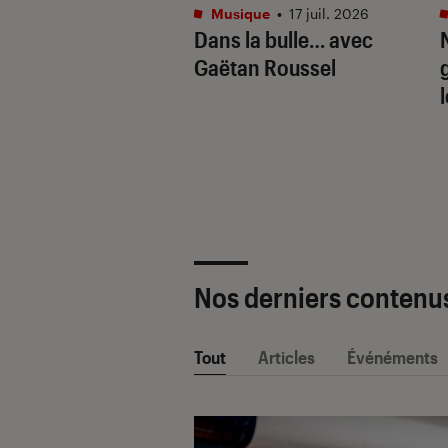
tphones
•
16 juil. 2026
Musique
•
17 juil. 2026
aille de l’IA
Dans la bulle… avec
e : Apple
Gaëtan Roussel
ligence vs. Galaxy
. Google Gemini
Nos derniers contenu
Tout
Articles
Événéments