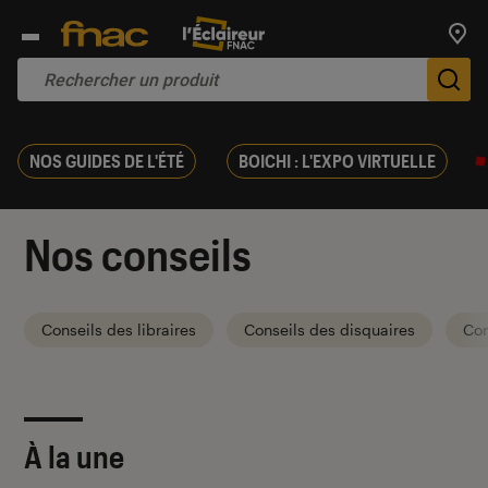
Trouv
De
NOS GUIDES DE L'ÉTÉ
BOICHI : L'EXPO VIRTUELLE
Nos conseils
Conseils des libraires
Conseils des disquaires
Con
À la une