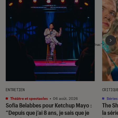
l'Éclaireur fnac">
ENTRETIEN
CRITIQU
Théâtre et spectacles
•
06 août. 2026
Séries
Sofia Belabbes pour
Ketchup Mayo
:
The S
“Depuis que j’ai 8 ans, je sais que je
la sér