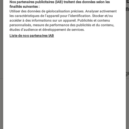
Dans la bulle… avec Gaëtan Roussel
Nuits 
Nos partenaires publicitaires (IAB) traitent des données selon les
finalités suivantes :
romans
Utiliser des données de géolocalisation précises. Analyser activement
les caractéristiques de l’appareil pour l’identification. Stocker et/ou
accéder à des informations sur un appareil. Publicités et contenu
personnalisés, mesure de performance des publicités et du contenu,
études d’audience et développement de services.
Liste de nos partenaires IAB
Nos derniers contenus
Tout
Articles
Événéments
Sélections et g