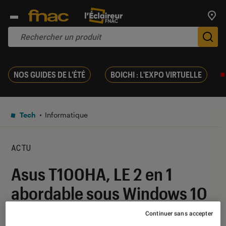
Trouv
De
NOS GUIDES DE L'ÉTÉ
BOICHI : L'EXPO VIRTUELLE
Tech
Informatique
ACTU
Asus T100HA, LE 2 en 1
abordable sous Windows 10
?
Continuer sans accepter