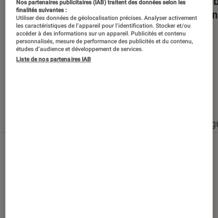
Dans la bulle… avec Gaëtan Roussel
Nuits 
Nos partenaires publicitaires (IAB) traitent des données selon les
finalités suivantes :
romans
Utiliser des données de géolocalisation précises. Analyser activement
les caractéristiques de l’appareil pour l’identification. Stocker et/ou
accéder à des informations sur un appareil. Publicités et contenu
personnalisés, mesure de performance des publicités et du contenu,
études d’audience et développement de services.
Liste de nos partenaires IAB
Nos derniers contenus
Tout
Articles
Événéments
Sélections et g