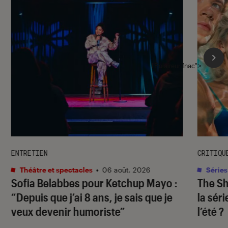
l'Éclaireur fnac">
ENTRETIEN
CRITIQU
Théâtre et spectacles
•
06 août. 2026
Séries
Sofia Belabbes pour
Ketchup Mayo
:
The S
“Depuis que j’ai 8 ans, je sais que je
la sér
veux devenir humoriste”
l’été ?