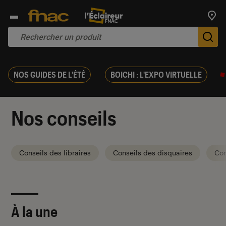
Trouv
De
NOS GUIDES DE L'ÉTÉ
BOICHI : L'EXPO VIRTUELLE
Nos conseils
Conseils des libraires
Conseils des disquaires
Con
À la une