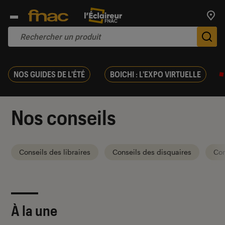
Trouv
De
NOS GUIDES DE L'ÉTÉ
BOICHI : L'EXPO VIRTUELLE
Nos conseils
Conseils des libraires
Conseils des disquaires
Con
À la une