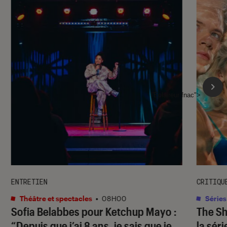
l'Éclaireur fnac">
ENTRETIEN
CRITIQU
Théâtre et spectacles
•
08H00
Séries
Sofia Belabbes pour
Ketchup Mayo
:
The S
“Depuis que j’ai 8 ans, je sais que je
la sér