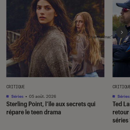
l'Éclaireur fnac">
CRITIQUE
CRITIQU
Séries
•
05 août. 2026
Séries
Sterling Point
, l’île aux secrets qui
Ted L
répare le teen drama
retour
séries