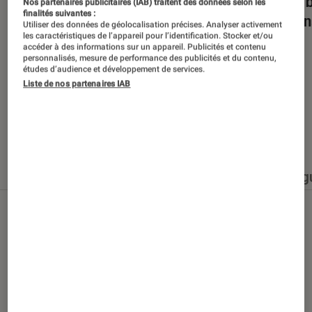
Dans la bulle… avec Gaëtan Roussel
Nuits 
Nos partenaires publicitaires (IAB) traitent des données selon les
finalités suivantes :
romans
Utiliser des données de géolocalisation précises. Analyser activement
les caractéristiques de l’appareil pour l’identification. Stocker et/ou
accéder à des informations sur un appareil. Publicités et contenu
personnalisés, mesure de performance des publicités et du contenu,
études d’audience et développement de services.
Liste de nos partenaires IAB
Nos derniers contenus
Tout
Articles
Événéments
Sélections et g