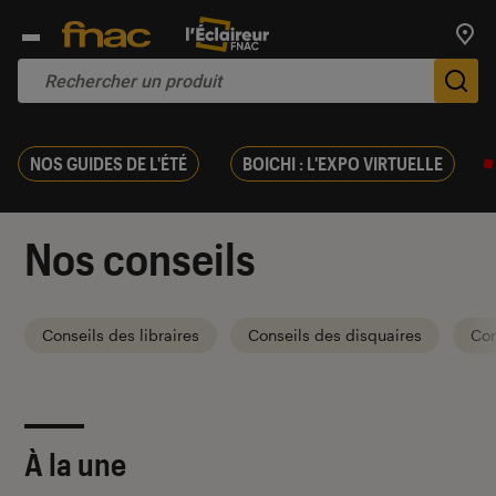
Trouv
De
NOS GUIDES DE L'ÉTÉ
BOICHI : L'EXPO VIRTUELLE
Nos conseils
Conseils des libraires
Conseils des disquaires
Con
À la une