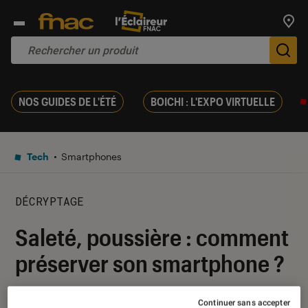
Trouv
De
NOS GUIDES DE L'ÉTÉ
BOICHI : L'EXPO VIRTUELLE
Tech
Smartphones
DÉCRYPTAGE
Saleté, poussière : comment
préserver son smartphone ?
05 novembre 2018
・
Par
Yasmina
Continuer sans accepter