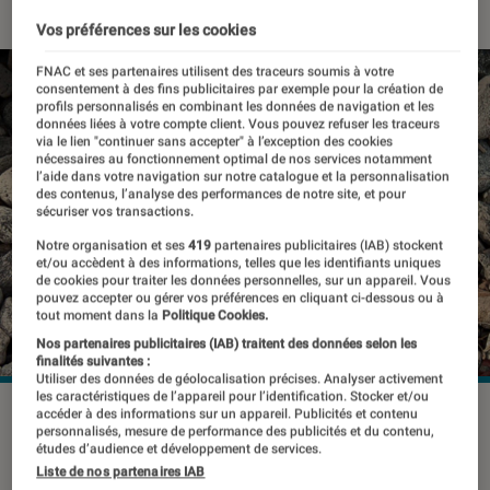
Vos préférences sur les cookies
FNAC et ses partenaires utilisent des traceurs soumis à votre
consentement à des fins publicitaires par exemple pour la création de
profils personnalisés en combinant les données de navigation et les
données liées à votre compte client. Vous pouvez refuser les traceurs
via le lien "continuer sans accepter" à l’exception des cookies
nécessaires au fonctionnement optimal de nos services notamment
l’aide dans votre navigation sur notre catalogue et la personnalisation
des contenus, l’analyse des performances de notre site, et pour
sécuriser vos transactions.
Notre organisation et ses
419
partenaires publicitaires (IAB) stockent
et/ou accèdent à des informations, telles que les identifiants uniques
de cookies pour traiter les données personnelles, sur un appareil. Vous
pouvez accepter ou gérer vos préférences en cliquant ci-dessous ou à
tout moment dans la
Politique Cookies.
Nos partenaires publicitaires (IAB) traitent des données selon les
finalités suivantes :
Utiliser des données de géolocalisation précises. Analyser activement
les caractéristiques de l’appareil pour l’identification. Stocker et/ou
accéder à des informations sur un appareil. Publicités et contenu
personnalisés, mesure de performance des publicités et du contenu,
Nos smartphones ne nous quittent
études d’audience et développement de services.
Liste de nos partenaires IAB
jamais, ils sont comme greffés dans