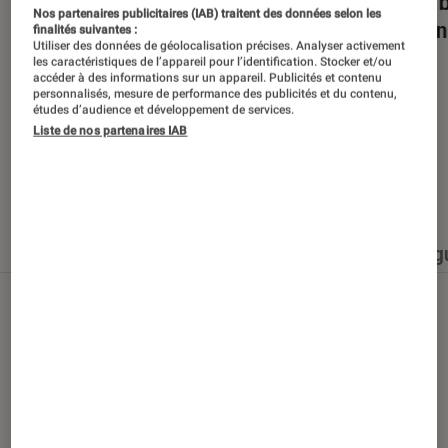
Dans la bulle… avec Gaëtan Roussel
Nuits 
Nos partenaires publicitaires (IAB) traitent des données selon les
romans
finalités suivantes :
Utiliser des données de géolocalisation précises. Analyser activement
les caractéristiques de l’appareil pour l’identification. Stocker et/ou
accéder à des informations sur un appareil. Publicités et contenu
personnalisés, mesure de performance des publicités et du contenu,
études d’audience et développement de services.
Liste de nos partenaires IAB
Nos derniers contenus
Tout
Articles
Événéments
Sélections et g