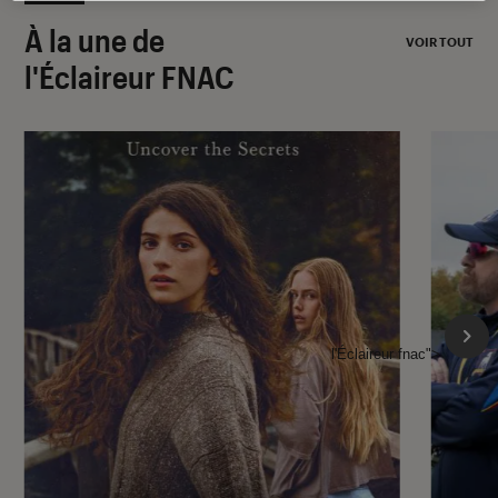
À la une de
VOIR TOUT
l'Éclaireur FNAC
l'Éclaireur fnac">