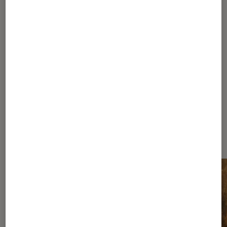
1
2
3
4
5
6
...
10
15
25
50
100
200
400
800
...
1467
Les plus lus dans Nos conseils