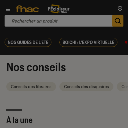
Trouv
De
NOS GUIDES DE L'ÉTÉ
BOICHI : L'EXPO VIRTUELLE
Nos conseils
Conseils des libraires
Conseils des disquaires
Con
À la une