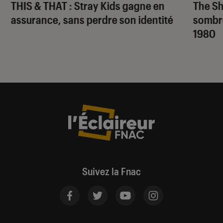
THIS & THAT
: Stray Kids gagne en
The S
assurance, sans perdre son identité
sombr
1980
Suivez la Fnac