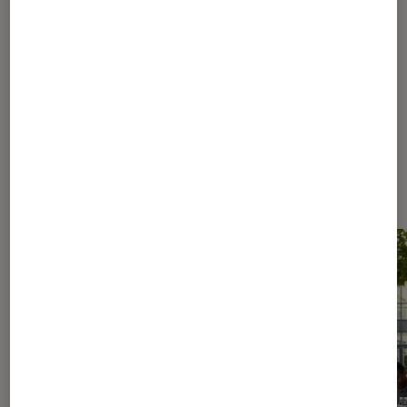
185
...
190
195
205
230
280
380
580
980
...
1080
Les plus lus dans Nos conseils