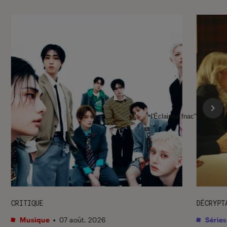
l'Éclaireur fnac">
CRITIQUE
DÉCRYPT
Musique
•
07 août. 2026
Séries