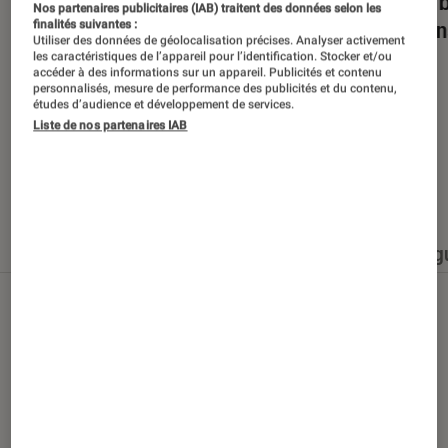
Dans la bulle… avec Gaëtan Roussel
Nuits 
Nos partenaires publicitaires (IAB) traitent des données selon les
romans
finalités suivantes :
Utiliser des données de géolocalisation précises. Analyser activement
les caractéristiques de l’appareil pour l’identification. Stocker et/ou
accéder à des informations sur un appareil. Publicités et contenu
personnalisés, mesure de performance des publicités et du contenu,
études d’audience et développement de services.
Liste de nos partenaires IAB
Nos derniers contenus
Tout
Articles
Événéments
Sélections et g