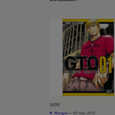
GUIDE
Mangas
•
02 mar. 2012