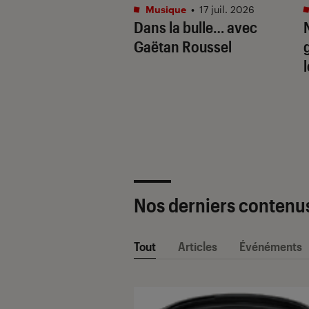
tphones
•
16 juil. 2026
Musique
•
17 juil. 2026
aille de l’IA
Dans la bulle… avec
e : Apple
Gaëtan Roussel
ligence vs. Galaxy
. Google Gemini
Nos derniers contenu
Tout
Articles
Événéments