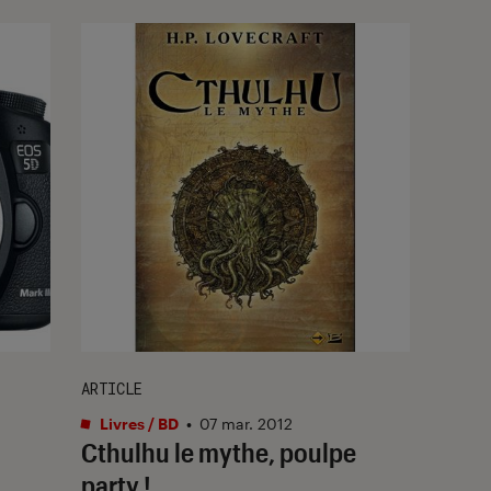
ARTICLE
Livres / BD
•
07 mar. 2012
Cthulhu le mythe, poulpe
party !