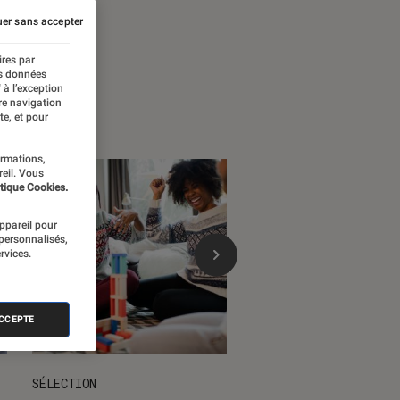
 temps forts
er sans accepter
ires par
es données
 à l’exception
re navigation
te, et pour
ormations,
reil. Vous
tique Cookies.
appareil pour
 personnalisés,
rvices.
ACCEPTE
SÉLECTION
DÉCRYPTAGE