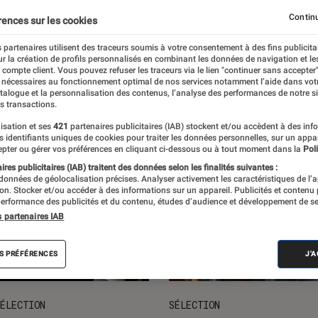
ts loisirs
L'univers des enfants
Idées cadeaux
Nos
Continu
rences sur les cookies
 partenaires utilisent des traceurs soumis à votre consentement à des fins publicita
r la création de profils personnalisés en combinant les données de navigation et l
e compte client. Vous pouvez refuser les traceurs via le lien "continuer sans accepter"
 nécessaires au fonctionnement optimal de nos services notamment l’aide dans vot
atalogue et la personnalisation des contenus, l’analyse des performances de notre si
s transactions.
isation et ses
421
partenaires publicitaires (IAB) stockent et/ou accèdent à des inf
es identifiants uniques de cookies pour traiter les données personnelles, sur un appa
pter ou gérer vos préférences en cliquant ci-dessous ou à tout moment dans la
Poli
res publicitaires (IAB) traitent des données selon les finalités suivantes :
 données de géolocalisation précises. Analyser activement les caractéristiques de l’
tion. Stocker et/ou accéder à des informations sur un appareil. Publicités et contenu
erformance des publicités et du contenu, études d’audience et développement de se
s partenaires IAB
S PRÉFÉRENCES
J'
ÉLECTION
SÉLECTION