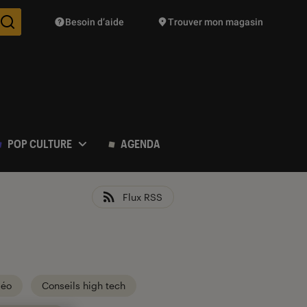
Besoin d’aide
Trouver mon magasin
Des suggestions de produits vont vous être proposées pendant vo
POP CULTURE
AGENDA
Flux RSS
déo
Conseils high tech