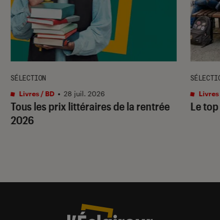
SÉLECTION
SÉLECTI
Livres / BD
•
28 juil. 2026
Livres
Tous les prix littéraires de la rentrée
Le top
2026