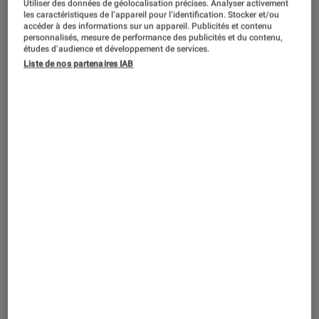
Utiliser des données de géolocalisation précises. Analyser activement
les caractéristiques de l’appareil pour l’identification. Stocker et/ou
Comme beaucoup d’auteurs de bande
accéder à des informations sur un appareil. Publicités et contenu
personnalisés, mesure de performance des publicités et du contenu,
dessinée, John « Derf » Backderf met
études d’audience et développement de services.
Liste de nos partenaires IAB
en scène son adolescence et le
passage – difficile – à l’âge adulte.
Comme beaucoup, la puberté, les
questionnements identitaires et les
relations amoureuses ont été des
souvenirs – bons et mauvais –
marquants. Mais à la différence de
tous les autres, il a côtoyé et
fréquenté durant plusieurs années
Jeffrey Dahmer « le cannibale de
Milwaukee » l’un des plus tristement
célèbres tueurs en série.