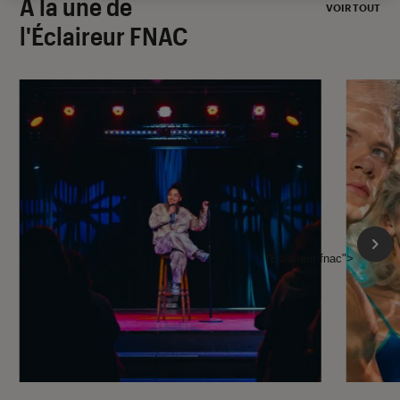
À la une de
VOIR TOUT
l'Éclaireur FNAC
l'Éclaireur fnac">