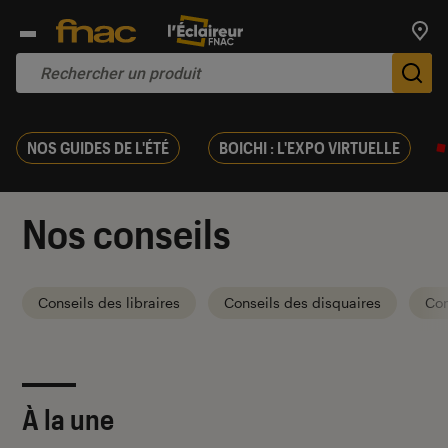
Trouv
De
NOS GUIDES DE L'ÉTÉ
BOICHI : L'EXPO VIRTUELLE
Nos conseils
Conseils des libraires
Conseils des disquaires
Con
À la une