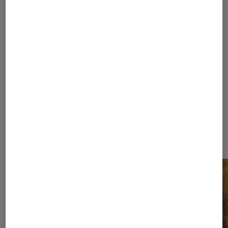
1
...
70
...
130
131
132
133
134
...
140
145
155
180
230
330
530
930
...
1467
Les plus lus dans Nos conseils