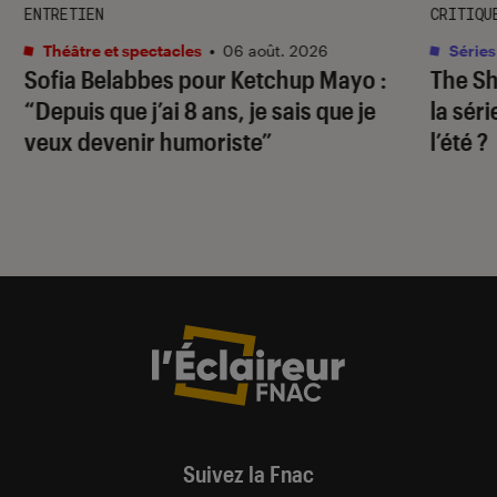
ENTRETIEN
CRITIQU
Théâtre et spectacles
•
06 août. 2026
Séries
Sofia Belabbes pour
Ketchup Mayo
:
The S
“Depuis que j’ai 8 ans, je sais que je
la sér
veux devenir humoriste”
l’été ?
Suivez la Fnac