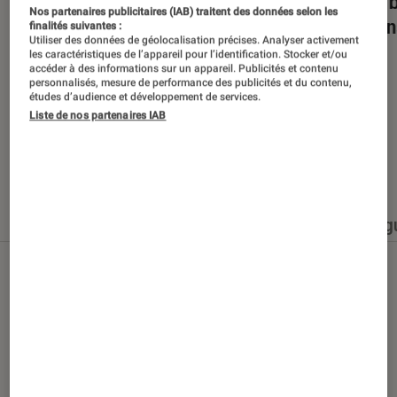
Dans la bulle… avec Gaëtan Roussel
Nuits 
Nos partenaires publicitaires (IAB) traitent des données selon les
romans
finalités suivantes :
Utiliser des données de géolocalisation précises. Analyser activement
les caractéristiques de l’appareil pour l’identification. Stocker et/ou
accéder à des informations sur un appareil. Publicités et contenu
personnalisés, mesure de performance des publicités et du contenu,
études d’audience et développement de services.
Liste de nos partenaires IAB
Nos derniers contenus
Tout
Articles
Événéments
Sélections et g