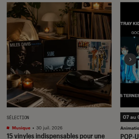
07 au 
SÉLECTION
Musique
•
30 juil. 2026
Animati
15 vinyles indispensables pour une
POP-U