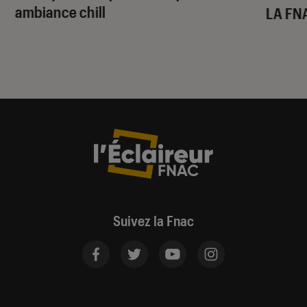
ambiance chill
LA FN
Suivez la Fnac