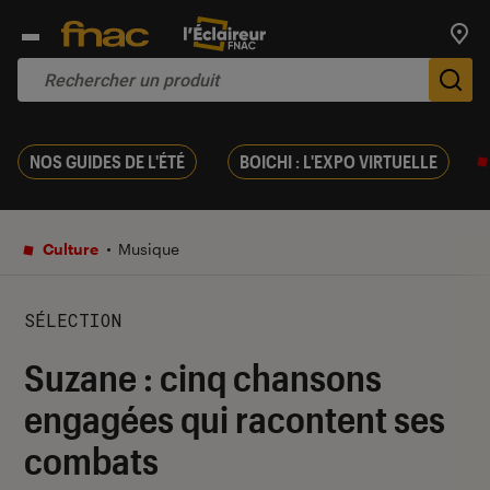
Trouv
De
NOS GUIDES DE L'ÉTÉ
BOICHI : L'EXPO VIRTUELLE
Culture
Musique
SÉLECTION
Suzane : cinq chansons
engagées qui racontent ses
combats