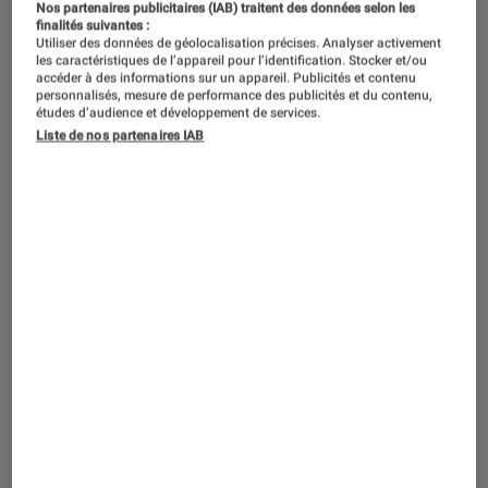
Révélée en 2019, la popstar française
Nos partenaires publicitaires (IAB) traitent des données selon les
finalités suivantes :
Suzane est également une figure de
Utiliser des données de géolocalisation précises. Analyser activement
les caractéristiques de l’appareil pour l’identification. Stocker et/ou
proue de la chanson engagée. À
accéder à des informations sur un appareil. Publicités et contenu
l’occasion de la sortie de son
personnalisés, mesure de performance des publicités et du contenu,
études d’audience et développement de services.
troisième album, « Millénium », retour
Liste de nos partenaires IAB
sur cinq titres très militants.
Introduction
Autrice de tubes générationnels (comme
La
Flemme
),
Suzane
s’est aussi distinguée par son
engagement. Celle qui fut l’artiste la plus
assidue en festival en 2019
–
avant même
d’avoir sorti le moindre album
–
a tissé un
répertoire empreint de chansons pêchues où
transparaît son envie de combattre un monde
actuel qu’elle voit comme dystopique. Et sa