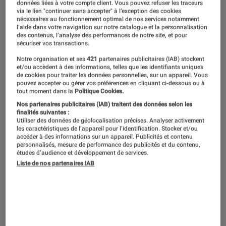
Il y a une magie unique dans le
données liées à votre compte client. Vous pouvez refuser les traceurs
via le lien "continuer sans accepter" à l’exception des cookies
premier album, cette étincelle qui
nécessaires au fonctionnement optimal de nos services notamment
l’aide dans votre navigation sur notre catalogue et la personnalisation
transforme un.e inconnu.e en icône.
des contenus, l’analyse des performances de notre site, et pour
sécuriser vos transactions.
Parfois, cette première décharge est
Notre organisation et ses
421
partenaires publicitaires (IAB) stockent
si puissante qu’elle devient un chef-
et/ou accèdent à des informations, telles que les identifiants uniques
d’œuvre instantané et intemporel. De
de cookies pour traiter les données personnelles, sur un appareil. Vous
pouvez accepter ou gérer vos préférences en cliquant ci-dessous ou à
Jeff Buckley à Billie Eilish, voici une
tout moment dans la
Politique Cookies.
Nos partenaires publicitaires (IAB) traitent des données selon les
sélection des 20 meilleurs premiers
finalités suivantes :
albums de tous les temps.
Utiliser des données de géolocalisation précises. Analyser activement
les caractéristiques de l’appareil pour l’identification. Stocker et/ou
accéder à des informations sur un appareil. Publicités et contenu
personnalisés, mesure de performance des publicités et du contenu,
études d’audience et développement de services.
Introduction
Il y a quelque chose de magique, presque
Liste de nos partenaires IAB
d’irréel, dans un premier album. C’est une
décharge d’adrénaline brute, des années
d’idées, de galères (souvent) et d’espoirs
condensées en quelques pistes. C’est un acte