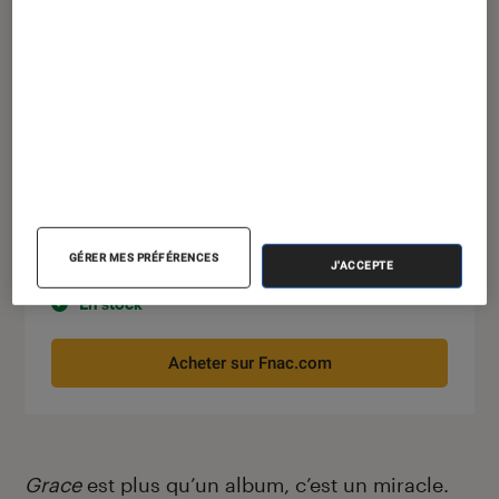
Grace
GÉRER MES PRÉFÉRENCES
18€
À partir de
J'ACCEPTE
En stock
Acheter sur Fnac.com
Grace
est plus qu’un album, c’est un miracle.