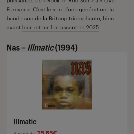
puissance, de « Rock ‘n’ Roll Star » à « Live
Forever ». C’est le son d’une génération, la
bande-son de la Britpop triomphante, bien
avant
leur retour fracassant en 2025
.
Nas –
Illmatic
(1994)
Illmatic
25,65€
À partir de