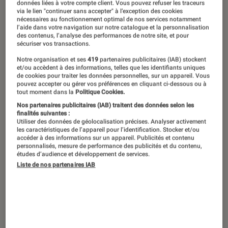
données liées à votre compte client. Vous pouvez refuser les traceurs
via le lien "continuer sans accepter" à l’exception des cookies
Comme chaque année, la simulation
nécessaires au fonctionnement optimal de nos services notamment
l’aide dans votre navigation sur notre catalogue et la personnalisation
de football référence s’apprête à faire
des contenus, l’analyse des performances de notre site, et pour
sécuriser vos transactions.
son retour, avec quelques nouveautés
Notre organisation et ses
419
partenaires publicitaires (IAB) stockent
et des promesses de gameplay plus
et/ou accèdent à des informations, telles que les identifiants uniques
de cookies pour traiter les données personnelles, sur un appareil. Vous
réaliste. EA Sports FC 26 est
pouvez accepter ou gérer vos préférences en cliquant ci-dessous ou à
tout moment dans la
Politique Cookies.
disponible depuis le 26 septembre
Nos partenaires publicitaires (IAB) traitent des données selon les
2025 sur PC, PS4, PS5, Xbox One,
finalités suivantes :
Utiliser des données de géolocalisation précises. Analyser activement
Xbox Series, Nintendo Switch et
les caractéristiques de l’appareil pour l’identification. Stocker et/ou
accéder à des informations sur un appareil. Publicités et contenu
Nintendo Switch 2.
personnalisés, mesure de performance des publicités et du contenu,
études d’audience et développement de services.
Liste de nos partenaires IAB
Introduction