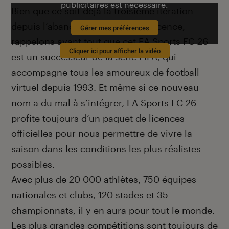
publicitaires est nécessaire.
Bien que ce soit déjà la troisième itération
depuis l’abandon de la fameuse licence,
Gérer mes préférences
rappelons avant tout que cet EA Sports FC 26
Cliquer ici pour afficher la vidéo
est un successeur de la série FIFA, qui
accompagne tous les amoureux de football
virtuel depuis 1993. Et même si ce nouveau
nom a du mal à s’intégrer, EA Sports FC 26
profite toujours d’un paquet de licences
officielles pour nous permettre de vivre la
saison dans les conditions les plus réalistes
possibles.
Avec plus de 20 000 athlètes, 750 équipes
nationales et clubs, 120 stades et 35
championnats, il y en aura pour tout le monde.
Les plus grandes compétitions sont toujours de