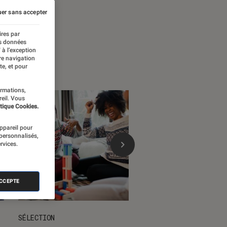
 temps forts
er sans accepter
ires par
es données
 à l’exception
re navigation
te, et pour
ormations,
reil. Vous
tique Cookies.
appareil pour
 personnalisés,
rvices.
ACCEPTE
SÉLECTION
DÉCRYPTAGE