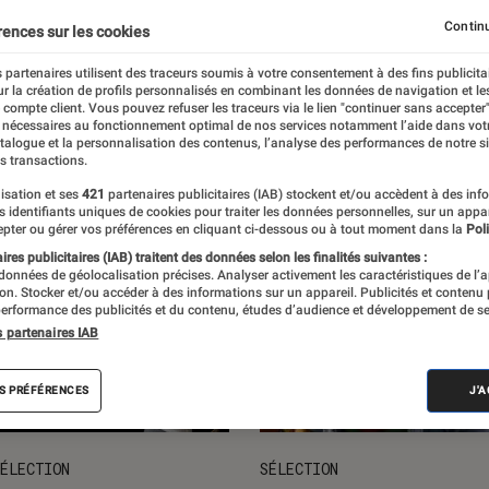
ts loisirs
L'univers des enfants
Idées cadeaux
Nos
Continu
rences sur les cookies
 partenaires utilisent des traceurs soumis à votre consentement à des fins publicita
r la création de profils personnalisés en combinant les données de navigation et l
e compte client. Vous pouvez refuser les traceurs via le lien "continuer sans accepter"
 nécessaires au fonctionnement optimal de nos services notamment l’aide dans vot
atalogue et la personnalisation des contenus, l’analyse des performances de notre si
s transactions.
isation et ses
421
partenaires publicitaires (IAB) stockent et/ou accèdent à des inf
es identifiants uniques de cookies pour traiter les données personnelles, sur un appa
pter ou gérer vos préférences en cliquant ci-dessous ou à tout moment dans la
Poli
res publicitaires (IAB) traitent des données selon les finalités suivantes :
 données de géolocalisation précises. Analyser activement les caractéristiques de l’
tion. Stocker et/ou accéder à des informations sur un appareil. Publicités et contenu
erformance des publicités et du contenu, études d’audience et développement de se
s partenaires IAB
S PRÉFÉRENCES
J'
ÉLECTION
SÉLECTION