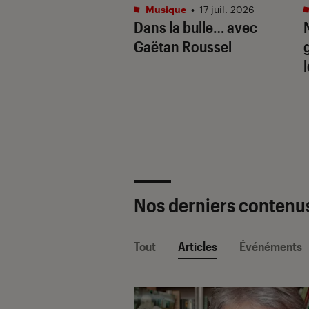
tphones
•
16 juil. 2026
Musique
•
17 juil. 2026
aille de l’IA
Dans la bulle… avec
e : Apple
Gaëtan Roussel
ligence vs. Galaxy
. Google Gemini
Nos derniers contenu
Tout
Articles
Événéments