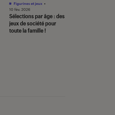
Figurines et jeux
•
Livres / BD
•
01 juin 
Comment télécha
10 fév. 2026
Sélections par âge : des
mon ebook sur
jeux de société pour
fnac.com et le lire
toute la famille !
liseuse Kobo By F