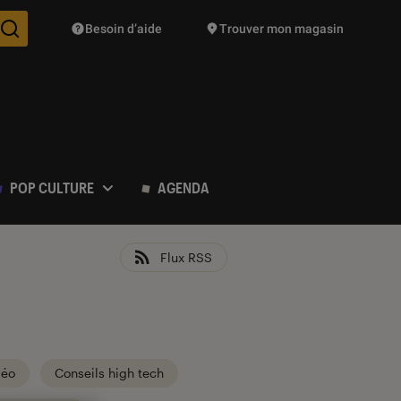
Besoin d’aide
Trouver mon magasin
Des suggestions de produits vont vous être proposées pendant vo
POP CULTURE
AGENDA
Flux RSS
déo
Conseils high tech