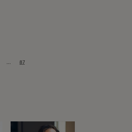
...
87