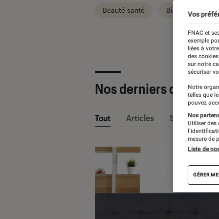
Beauté santé
Bien-être
Vos préfé
FNAC et ses
exemple pou
liées à votr
des cookies
sur notre c
sécuriser vo
Nos derniers contenu
Notre organ
telles que l
pouvez acce
Nos partenai
Tout
Articles
Sélections et
Utiliser des
l’identifica
mesure de p
Liste de no
GÉRER ME