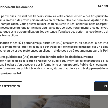
Bricolage
Cuisine
Décoration
Jardinage
Continu
rences sur les cookies
 partenaires utilisent des traceurs soumis à votre consentement à des fins publicita
r la création de profils personnalisés en combinant les données de navigation et l
e compte client. Vous pouvez refuser les traceurs via le lien "continuer sans accepter"
 nécessaires au fonctionnement optimal de nos services notamment l’aide dans vot
atalogue et la personnalisation des contenus, l’analyse des performances de notre si
s transactions.
s
isation et ses
421
partenaires publicitaires (IAB) stockent et/ou accèdent à des inf
es identifiants uniques de cookies pour traiter les données personnelles, sur un appa
pter ou gérer vos préférences en cliquant ci-dessous ou à tout moment dans la
Poli
res publicitaires (IAB) traitent des données selon les finalités suivantes :
 guides
Tests
 données de géolocalisation précises. Analyser activement les caractéristiques de l’
tion. Stocker et/ou accéder à des informations sur un appareil. Publicités et contenu
erformance des publicités et du contenu, études d’audience et développement de se
s partenaires IAB
S PRÉFÉRENCES
J'