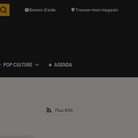
Besoin d’aide
Trouver mon magasin
Des suggestions de produits vont vous être proposées pendant vo
POP CULTURE
AGENDA
Flux RSS