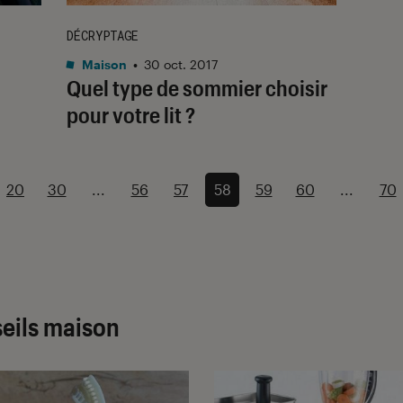
DÉCRYPTAGE
Maison
•
30 oct. 2017
Quel type de sommier choisir
pour votre lit ?
20
30
...
56
57
58
59
60
...
70
seils maison