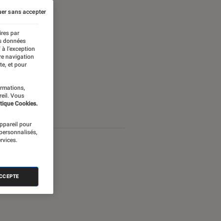
er sans accepter
ires par
es données
 à l’exception
re navigation
te, et pour
ormations,
reil. Vous
tique Cookies.
appareil pour
 personnalisés,
rvices.
ACCEPTE