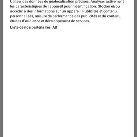
Utiliser des données de géolocalisation précises. Analyser activement
les caractéristiques de l’appareil pour l’identification. Stocker et/ou
accéder à des informations sur un appareil. Publicités et contenu
personnalisés, mesure de performance des publicités et du contenu,
études d’audience et développement de services.
SÉLECTION
Liste de nos partenaires IAB
Maison
•
03 juil. 2026
Les meilleurs bons plans et produits
soldés en maison, cuisine et bien-être