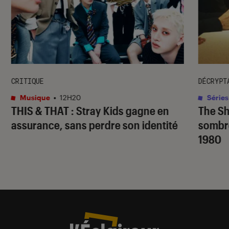
CRITIQUE
DÉCRYPT
Musique
•
12H20
Séries
THIS & THAT
: Stray Kids gagne en
The S
assurance, sans perdre son identité
sombr
1980