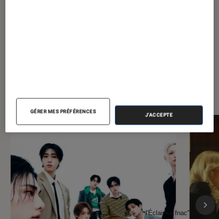
À la une de
VOIR TOUT
l'Éclaireur FNAC
GÉRER MES PRÉFÉRENCES
J'ACCEPTE
l'Éclaireur fnac">