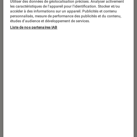
Utiliser des données de géolocalisation précises. Analyser activement
les caractéristiques de l’appareil pour l’identification. Stocker et/ou
accéder à des informations sur un appareil. Publicités et contenu
personnalisés, mesure de performance des publicités et du contenu,
études d’audience et développement de services.
SÉLECTION
Liste de nos partenaires IAB
Jeux vidéo
•
05 déc. 2019
6 jeux vidéo qui sont de véritables
œuvres d’art visuelles