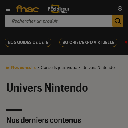
Trouv
De
NOS GUIDES DE L'ÉTÉ
BOICHI : L'EXPO VIRTUELLE
Nos conseils
Conseils jeux vidéo
Univers Nintendo
Univers Nintendo
Nos derniers contenus