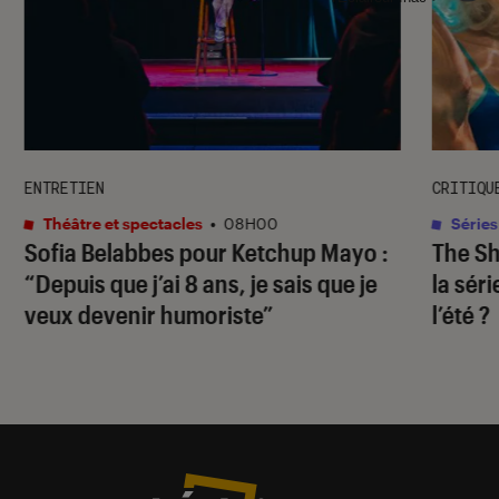
ENTRETIEN
CRITIQU
Théâtre et spectacles
•
08H00
Séries
Sofia Belabbes pour
Ketchup Mayo
:
The S
“Depuis que j’ai 8 ans, je sais que je
la sér
veux devenir humoriste”
l’été ?