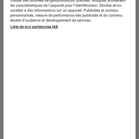
Utiliser des données de géolocalisation précises. Analyser activement
les caractéristiques de l’appareil pour l’identification. Stocker et/ou
accéder à des informations sur un appareil. Publicités et contenu
personnalisés, mesure de performance des publicités et du contenu,
études d’audience et développement de services.
SÉLECTION
Liste de nos partenaires IAB
Jeux vidéo
•
25 mar. 2020
Les meilleurs jeux sur Switch à moins de
30 euros