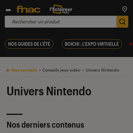
Trouv
De
NOS GUIDES DE L'ÉTÉ
BOICHI : L'EXPO VIRTUELLE
Nos conseils
Conseils jeux vidéo
Univers Nintendo
Univers Nintendo
Nos derniers contenus