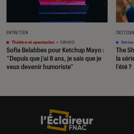
ENTRETIEN
CRITIQU
Théâtre et spectacles
•
08H00
Séries
Sofia Belabbes pour
Ketchup Mayo
:
The S
“Depuis que j’ai 8 ans, je sais que je
la sér
veux devenir humoriste”
l’été ?