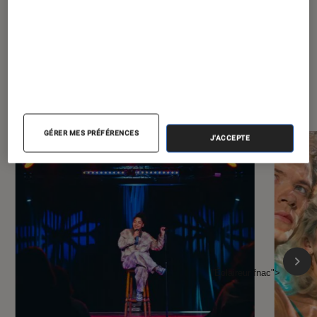
À la une de
VOIR TOUT
l'Éclaireur FNAC
GÉRER MES PRÉFÉRENCES
J'ACCEPTE
l'Éclaireur fnac">