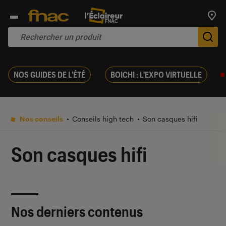
Trouv
De
NOS GUIDES DE L'ÉTÉ
BOICHI : L'EXPO VIRTUELLE
Nos conseils
Conseils high tech
Son casques hifi
Son casques hifi
Nos derniers contenus