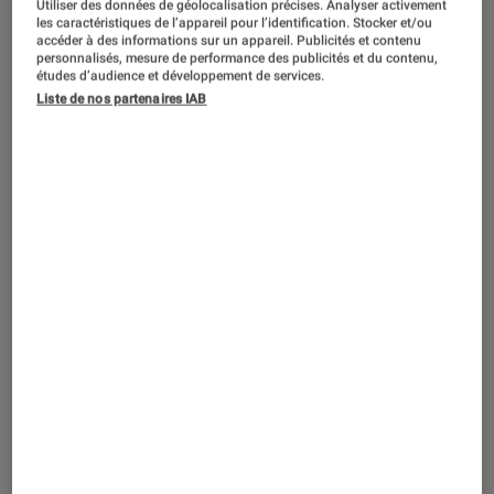
Utiliser des données de géolocalisation précises. Analyser activement
les caractéristiques de l’appareil pour l’identification. Stocker et/ou
accéder à des informations sur un appareil. Publicités et contenu
personnalisés, mesure de performance des publicités et du contenu,
études d’audience et développement de services.
PRISE EN MAIN
Liste de nos partenaires IAB
Son
•
04 oct. 2018
On a testé le JBL C45BT : du bon son
pour des petits budgets