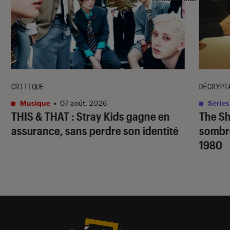
CRITIQUE
DÉCRYPT
Musique
•
07 août. 2026
Séries
THIS & THAT
: Stray Kids gagne en
The S
assurance, sans perdre son identité
sombr
1980