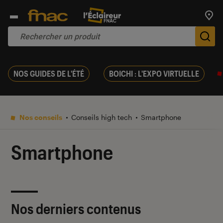
Trouv
De
NOS GUIDES DE L'ÉTÉ
BOICHI : L'EXPO VIRTUELLE
Nos conseils
Conseils high tech
Smartphone
Smartphone
Nos derniers contenus