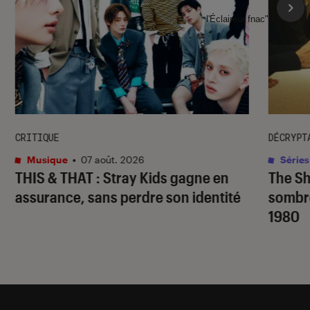
l'Éclaireur fnac">
CRITIQUE
DÉCRYPT
Musique
•
07 août. 2026
Séries
THIS & THAT
: Stray Kids gagne en
The S
assurance, sans perdre son identité
sombr
1980