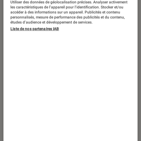
Utiliser des données de géolocalisation précises. Analyser activement
les caractéristiques de l’appareil pour l’identification. Stocker et/ou
accéder à des informations sur un appareil. Publicités et contenu
personnalisés, mesure de performance des publicités et du contenu,
études d’audience et développement de services.
DÉCRYPTAGE
Liste de nos partenaires IAB
Smartphones
•
27 jan. 2026
Charge rapide 120W et plus : abîme-t-
elle vraiment la batterie de votre
smartphone ?