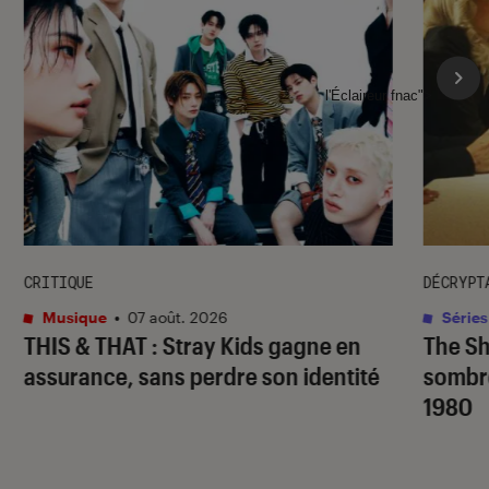
l'Éclaireur fnac">
CRITIQUE
DÉCRYPT
Musique
•
07 août. 2026
Séries
THIS & THAT
: Stray Kids gagne en
The S
assurance, sans perdre son identité
sombr
1980