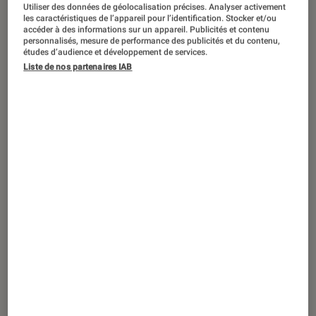
Utiliser des données de géolocalisation précises. Analyser activement
les caractéristiques de l’appareil pour l’identification. Stocker et/ou
accéder à des informations sur un appareil. Publicités et contenu
personnalisés, mesure de performance des publicités et du contenu,
études d’audience et développement de services.
ACTU
Liste de nos partenaires IAB
Smartphones
•
15 avr. 2026
Motorola Razr Fold 8.09 5G : le géant du
smartphone pliant passe en mode « Fifa
Edition »