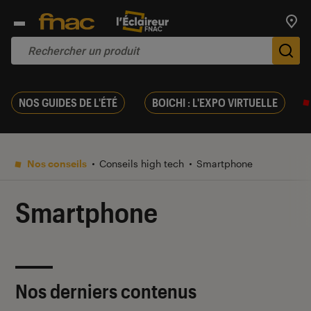
Trouv
De
NOS GUIDES DE L'ÉTÉ
BOICHI : L'EXPO VIRTUELLE
Nos conseils
Conseils high tech
Smartphone
Smartphone
Nos derniers contenus