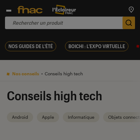
Trouv
De
NOS GUIDES DE L'ÉTÉ
BOICHI : L'EXPO VIRTUELLE
Nos conseils
Conseils high tech
Conseils high tech
Android
Apple
Informatique
Objets connect