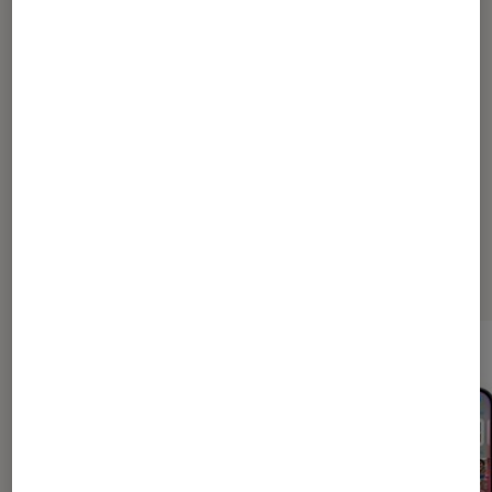
20
25
35
60
110
210
410
...
466
Les plus lus dans Conseils high
tech