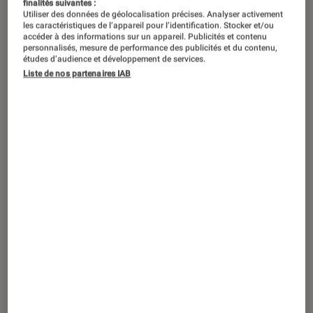
finalités suivantes :
Utiliser des données de géolocalisation précises. Analyser activement
les caractéristiques de l’appareil pour l’identification. Stocker et/ou
accéder à des informations sur un appareil. Publicités et contenu
personnalisés, mesure de performance des publicités et du contenu,
études d’audience et développement de services.
Liste de nos partenaires IAB
DÉCRYPTAGE
TV
•
05 mar. 2026
Comment bien calibrer son téléviseur :
le guide complet pour une image
parfaite