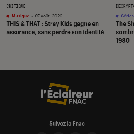
CRITIQUE
DÉCRYPT
Musique
•
07 août. 2026
Séries
THIS & THAT
: Stray Kids gagne en
The S
assurance, sans perdre son identité
sombr
1980
Suivez la Fnac