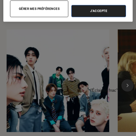
À la une de
VOIR TOUT
GÉRER MES PRÉFÉRENCES
J'ACCEPTE
l'Éclaireur FNAC
l'Éclaireur fnac">