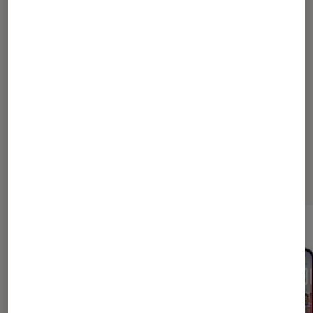
20
25
35
60
110
210
410
...
466
Les plus lus dans Conseils high
tech