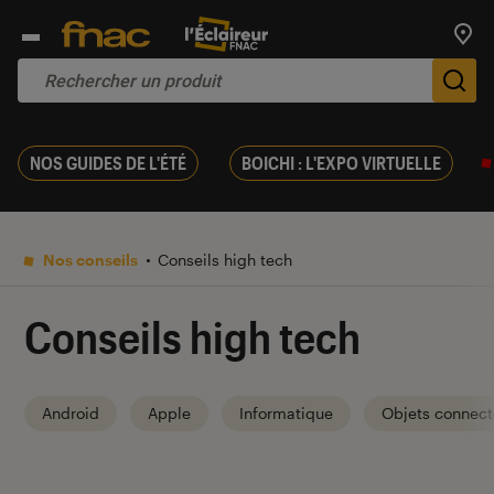
Trouv
De
NOS GUIDES DE L'ÉTÉ
BOICHI : L'EXPO VIRTUELLE
Nos conseils
Conseils high tech
Conseils high tech
Android
Apple
Informatique
Objets connect