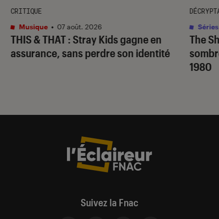
CRITIQUE
DÉCRYPT
Musique
•
07 août. 2026
Séries
THIS & THAT
: Stray Kids gagne en
The S
assurance, sans perdre son identité
sombr
1980
Suivez la Fnac