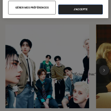
À la une de
VOIR TOUT
GÉRER MES PRÉFÉRENCES
J'ACCEPTE
l'Éclaireur FNAC
l'Éclaireur fnac">