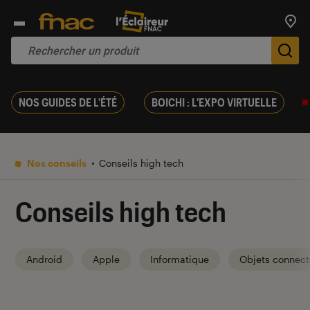
Trouv
De
NOS GUIDES DE L'ÉTÉ
BOICHI : L'EXPO VIRTUELLE
Nos conseils
Conseils high tech
Conseils high tech
Android
Apple
Informatique
Objets connect