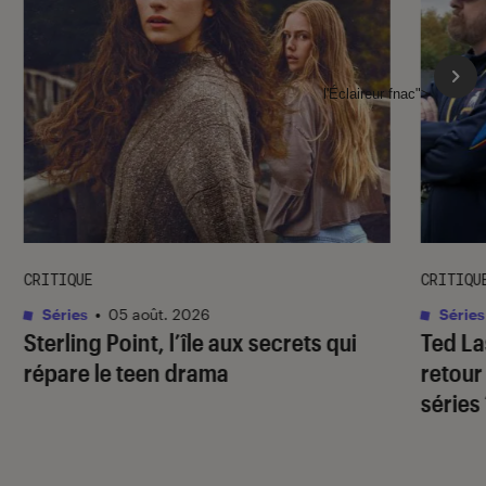
l'Éclaireur fnac">
CRITIQUE
CRITIQU
Séries
•
05 août. 2026
Séries
Sterling Point
, l’île aux secrets qui
Ted L
répare le teen drama
retour
séries