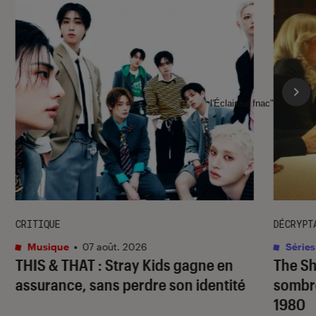
l'Éclaireur fnac">
CRITIQUE
DÉCRYPT
Musique
•
07 août. 2026
Séries
THIS & THAT
: Stray Kids gagne en
The S
assurance, sans perdre son identité
sombr
1980