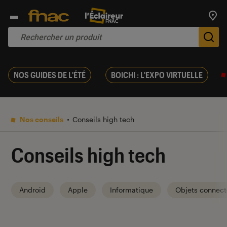
Trouv
De
NOS GUIDES DE L'ÉTÉ
BOICHI : L'EXPO VIRTUELLE
Nos conseils
Conseils high tech
Conseils high tech
Android
Apple
Informatique
Objets connect