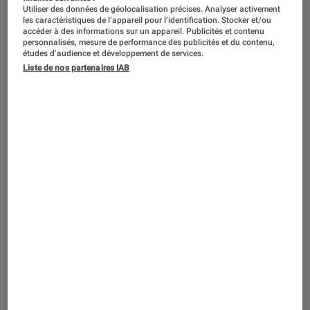
Utiliser des données de géolocalisation précises. Analyser activement
les caractéristiques de l’appareil pour l’identification. Stocker et/ou
accéder à des informations sur un appareil. Publicités et contenu
personnalisés, mesure de performance des publicités et du contenu,
études d’audience et développement de services.
Liste de nos partenaires IAB
ACTU
Informatique
•
30 déc. 2016
Lenovo lance 2017 avec son nouveau PC
2-en-1 ThinkPad Yoga 370