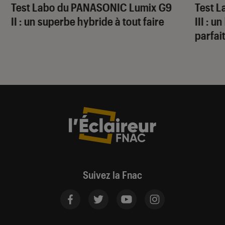
Test Labo du PANASONIC Lumix G9
Test 
II : un superbe hybride à tout faire
III : 
parfai
Suivez la Fnac