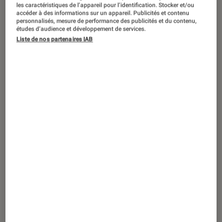
les caractéristiques de l’appareil pour l’identification. Stocker et/ou
accéder à des informations sur un appareil. Publicités et contenu
Si vous ne supportez pas de prendre
personnalisés, mesure de performance des publicités et du contenu,
études d’audience et développement de services.
des photos floues, il vous faut un
Liste de nos partenaires IAB
appareil photo doté d’un système de
stabilisation efficace. Optique,
mécanique ou numérique : les
différents procédés de stabilisations
ont chacun leurs avantages.
Introduction
Si vous ne supportez pas de prendre des
photos floues, il vous faut posséder un
appareil
photo
doté d’un système de stabilisation
efficace. Optique, mécanique ou numérique :
les différents procédés de stabilisations ont