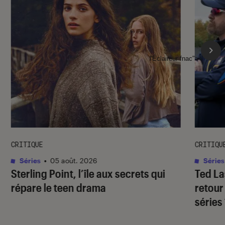
l'Éclaireur fnac">
CRITIQUE
CRITIQU
Séries
•
05 août. 2026
Séries
Sterling Point
, l’île aux secrets qui
Ted L
répare le teen drama
retour
séries