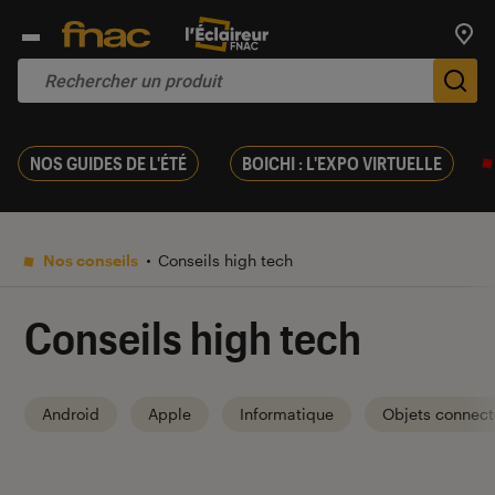
Trouv
De
NOS GUIDES DE L'ÉTÉ
BOICHI : L'EXPO VIRTUELLE
Nos conseils
Conseils high tech
Conseils high tech
Android
Apple
Informatique
Objets connect