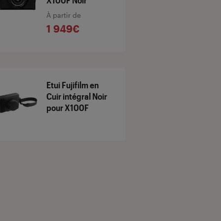
X100F Noir
À partir de
1 949€
Etui Fujifilm en
Cuir intégral Noir
pour X100F