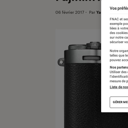
Vos préfé
06 février 2017
・
Par
Yasmina
FNAC et ses
exemple pou
liées à votr
des cookies
sur notre c
sécuriser vo
Notre organ
telles que l
pouvez acce
Nos partenai
Utiliser des
l’identifica
mesure de p
Liste de no
GÉRER ME