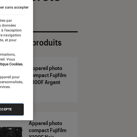
er sans accepter
ires par
es données
 à l’exception
re navigation
ection de produits
te, et pour
ormations,
reil. Vous
tique Cookies.
Appareil photo
compact Fujifilm
appareil pour
X100F Argent
 personnalisés,
rvices.
ACCEPTE
Appareil photo
compact Fujifilm