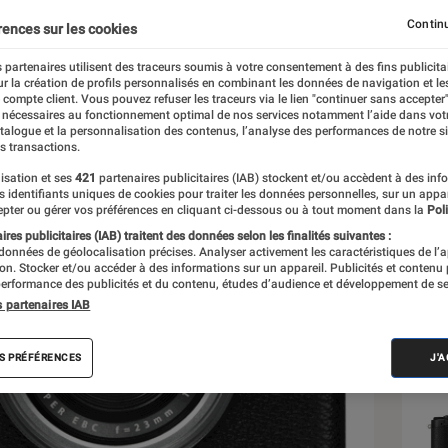
Continu
rences sur les cookies
 partenaires utilisent des traceurs soumis à votre consentement à des fins publicita
r la création de profils personnalisés en combinant les données de navigation et l
e compte client. Vous pouvez refuser les traceurs via le lien "continuer sans accepter"
 nécessaires au fonctionnement optimal de nos services notamment l’aide dans vot
Sél
atalogue et la personnalisation des contenus, l’analyse des performances de notre si
s transactions.
isation et ses
421
partenaires publicitaires (IAB) stockent et/ou accèdent à des inf
es identifiants uniques de cookies pour traiter les données personnelles, sur un appa
pter ou gérer vos préférences en cliquant ci-dessous ou à tout moment dans la
Poli
res publicitaires (IAB) traitent des données selon les finalités suivantes :
 données de géolocalisation précises. Analyser activement les caractéristiques de l’
tion. Stocker et/ou accéder à des informations sur un appareil. Publicités et contenu
erformance des publicités et du contenu, études d’audience et développement de se
s partenaires IAB
S PRÉFÉRENCES
J'