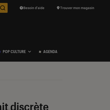
Besoin d’aide
Trouver mon magasin
Des suggestions de produits vont vous être proposées pendant vo
POP CULTURE
AGENDA
ait discrète