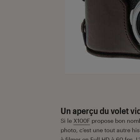
Un aperçu du volet vi
Si le
X100F
propose bon nombr
photo, c’est une tout autre his
à filmer en Full HD à 60 fps.