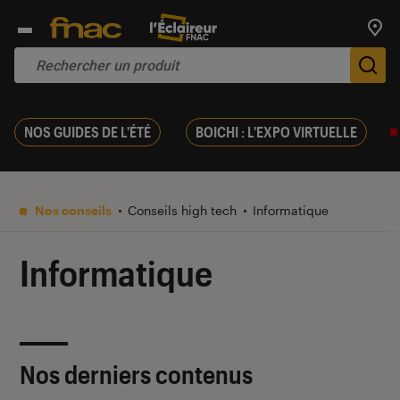
Trouv
De
NOS GUIDES DE L'ÉTÉ
BOICHI : L'EXPO VIRTUELLE
Nos conseils
Conseils high tech
Informatique
Informatique
Nos derniers contenus