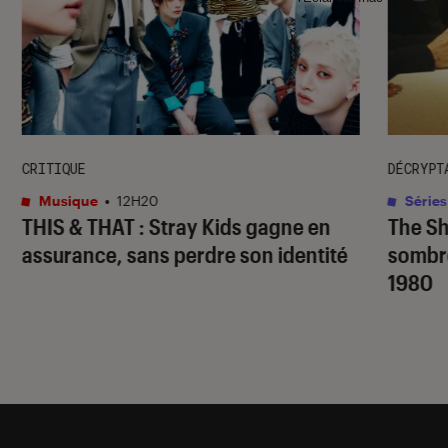
CRITIQUE
DÉCRYPT
Musique
•
12H20
Séries
THIS & THAT
: Stray Kids gagne en
The S
assurance, sans perdre son identité
sombr
1980