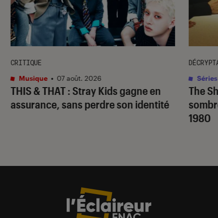
CRITIQUE
DÉCRYPT
Musique
•
07 août. 2026
Séries
THIS & THAT
: Stray Kids gagne en
The S
assurance, sans perdre son identité
sombr
1980