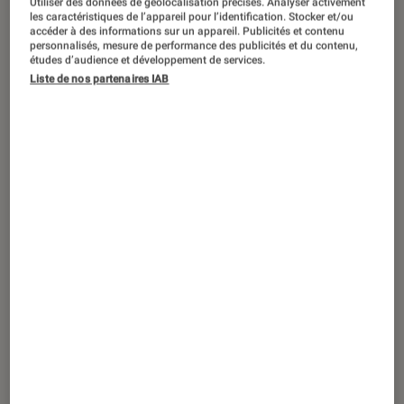
Utiliser des données de géolocalisation précises. Analyser activement
les caractéristiques de l’appareil pour l’identification. Stocker et/ou
accéder à des informations sur un appareil. Publicités et contenu
personnalisés, mesure de performance des publicités et du contenu,
études d’audience et développement de services.
PRISE EN MAIN
Liste de nos partenaires IAB
Informatique
•
18 fév. 2021
Test : Souris ergonomique Logitech Ergo
M575, parfaite pour le télétravail