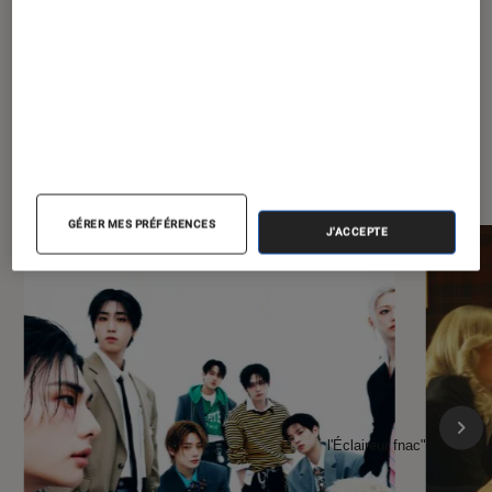
À la une de
VOIR TOUT
l'Éclaireur FNAC
GÉRER MES PRÉFÉRENCES
J'ACCEPTE
l'Éclaireur fnac">