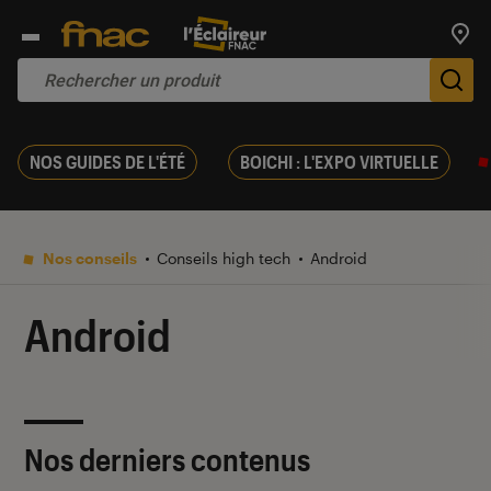
Trouv
De
NOS GUIDES DE L'ÉTÉ
BOICHI : L'EXPO VIRTUELLE
Nos conseils
Conseils high tech
Android
Android
Nos derniers contenus