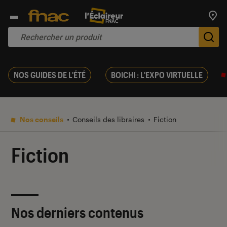
Trouv
De
NOS GUIDES DE L'ÉTÉ
BOICHI : L'EXPO VIRTUELLE
Nos conseils
Conseils des libraires
Fiction
Fiction
Nos derniers contenus