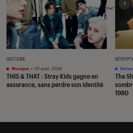
l'Éclaireur fnac">
CRITIQUE
DÉCRYPT
Musique
•
07 août. 2026
Séries
THIS & THAT
: Stray Kids gagne en
The S
assurance, sans perdre son identité
sombr
1980