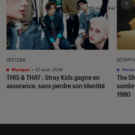
l'Éclaireur fnac">
CRITIQUE
DÉCRYPT
Musique
•
07 août. 2026
Séries
THIS & THAT
: Stray Kids gagne en
The S
assurance, sans perdre son identité
sombr
1980