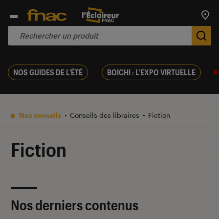
Trouv
De
NOS GUIDES DE L'ÉTÉ
BOICHI : L'EXPO VIRTUELLE
Nos conseils
Conseils des libraires
Fiction
Fiction
Nos derniers contenus