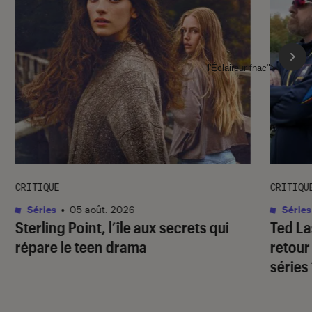
l'Éclaireur fnac">
CRITIQUE
CRITIQU
Séries
•
05 août. 2026
Séries
Sterling Point
, l’île aux secrets qui
Ted L
répare le teen drama
retour
séries