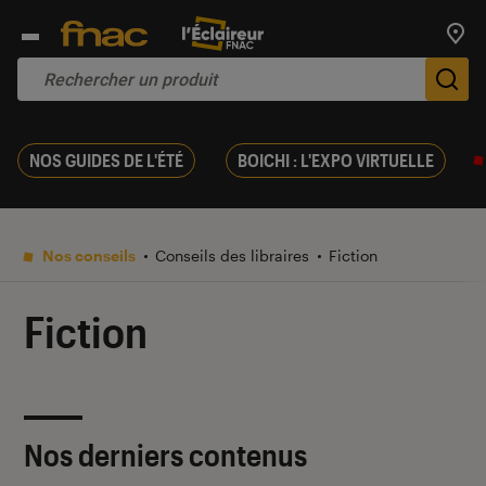
Trouv
De
NOS GUIDES DE L'ÉTÉ
BOICHI : L'EXPO VIRTUELLE
Nos conseils
Conseils des libraires
Fiction
Fiction
Nos derniers contenus