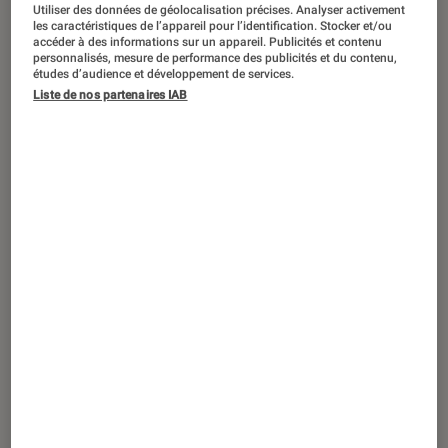
Utiliser des données de géolocalisation précises. Analyser activement
les caractéristiques de l’appareil pour l’identification. Stocker et/ou
accéder à des informations sur un appareil. Publicités et contenu
personnalisés, mesure de performance des publicités et du contenu,
études d’audience et développement de services.
ACTU
Liste de nos partenaires IAB
Livres / BD
•
08 oct. 2024
Le Bastion des larmes : l’œuvre
poignante d’Abdellah Taïa en lice pour le
Prix Goncourt