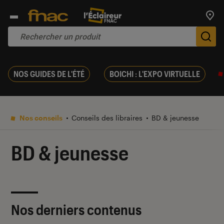
Trouv
De
NOS GUIDES DE L'ÉTÉ
BOICHI : L'EXPO VIRTUELLE
Nos conseils
Conseils des libraires
BD & jeunesse
BD & jeunesse
Nos derniers contenus