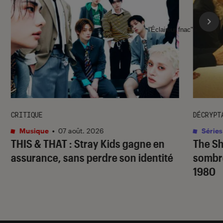
l'Éclaireur fnac">
CRITIQUE
DÉCRYPT
Musique
•
07 août. 2026
Séries
THIS & THAT
: Stray Kids gagne en
The S
assurance, sans perdre son identité
sombr
1980