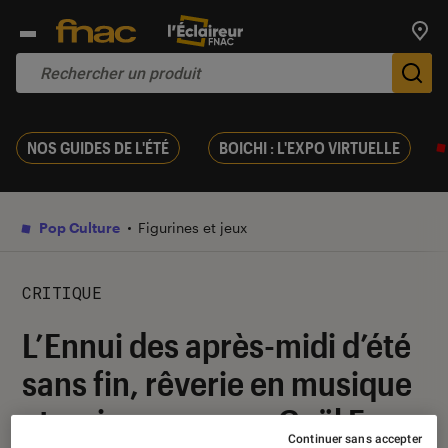
Trouv
De
NOS GUIDES DE L'ÉTÉ
BOICHI : L'EXPO VIRTUELLE
Pop Culture
Figurines et jeux
CRITIQUE
L’Ennui des après-midi d’été
sans fin, rêverie en musique
et en images avec Gaël Faye
Continuer sans accepter