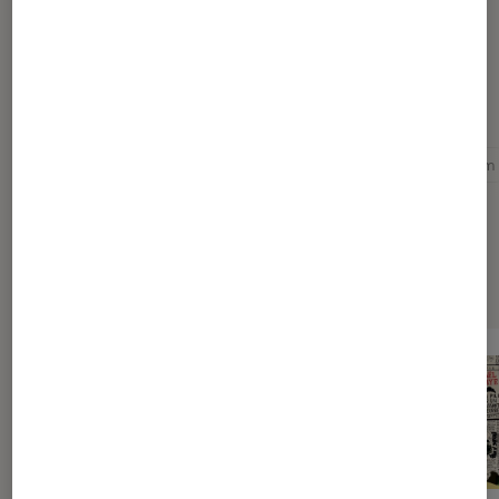
Pour aller plus loin
Album jeunesse
Gaël Faye
Les arènes
Slam
Sélection de produits