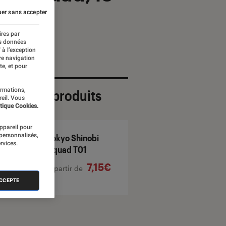
er sans accepter
ires par
es données
 à l’exception
re navigation
te, et pour
ormations,
ection de produits
reil. Vous
tique Cookies.
appareil pour
 personnalisés,
Tokyo Shinobi
rvices.
Squad T01
7,15€
À partir de
ACCEPTE