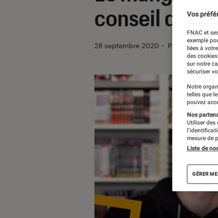
conseil de Lo
Vos préfé
FNAC et ses
exemple pou
28 septembre 2020
・
Par
Anastasia
liées à votr
des cookies
sur notre c
sécuriser vo
Notre organ
telles que l
pouvez acce
Nos partenai
Utiliser des
l’identifica
mesure de p
Liste de no
GÉRER ME