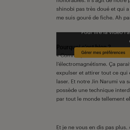
honorables. Il s’agit de notre
shinobi pas très doué et qui 
me suis gouré de fiche. Ah pard
Pour lire la vidéo l’
Pourquoi c’est bien ?
Gérer mes préférences
« Comme je vous l’ai dit, il est
l’électromagnétisme. Ça parait
expulser et attirer tout ce qui
laser. Et notre Jin Narumi va 
possède une technique interd
par tout le monde tellement e
Et je ne vous en dis pas plus. 