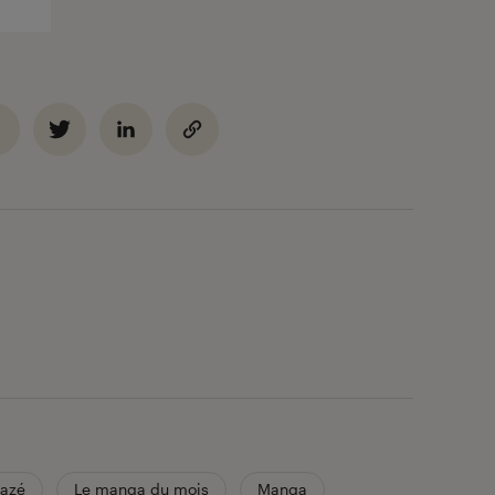
azé
Le manga du mois
Manga