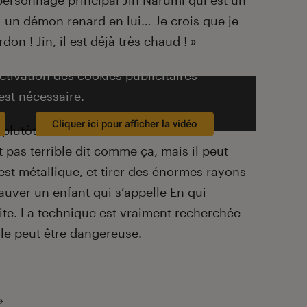
 personnage principal Jin Narumi qui est un
a un démon renard en lui… Je crois que je
on ! Jin, il est déjà très chaud ! »
activation des cookies publicitaires
est nécessaire.
Cliquer ici pour afficher la vidéo
 plutôt balèze et il maîtrise
 pas terrible dit comme ça, mais il peut
 est métallique, et tirer des énormes rayons
sauver un enfant qui s’appelle En qui
ite. La technique est vraiment recherchée
lle peut être dangereuse.
»