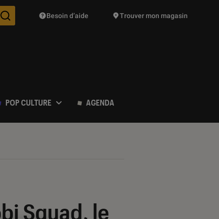
Besoin d’aide
Trouver mon magasin
Des suggestions de produits vont vous être proposées pendant vo
POP CULTURE
AGENDA
bi Squad, le