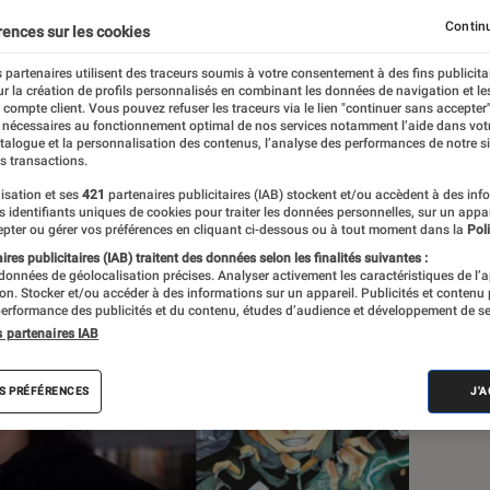
uis-San
Continu
rences sur les cookies
 partenaires utilisent des traceurs soumis à votre consentement à des fins publicita
r la création de profils personnalisés en combinant les données de navigation et l
e compte client. Vous pouvez refuser les traceurs via le lien "continuer sans accepter"
 nécessaires au fonctionnement optimal de nos services notamment l’aide dans vot
atalogue et la personnalisation des contenus, l’analyse des performances de notre si
s transactions.
isation et ses
421
partenaires publicitaires (IAB) stockent et/ou accèdent à des inf
Sél
es identifiants uniques de cookies pour traiter les données personnelles, sur un appa
pter ou gérer vos préférences en cliquant ci-dessous ou à tout moment dans la
Poli
res publicitaires (IAB) traitent des données selon les finalités suivantes :
 données de géolocalisation précises. Analyser activement les caractéristiques de l’
tion. Stocker et/ou accéder à des informations sur un appareil. Publicités et contenu
erformance des publicités et du contenu, études d’audience et développement de se
s partenaires IAB
S PRÉFÉRENCES
J'