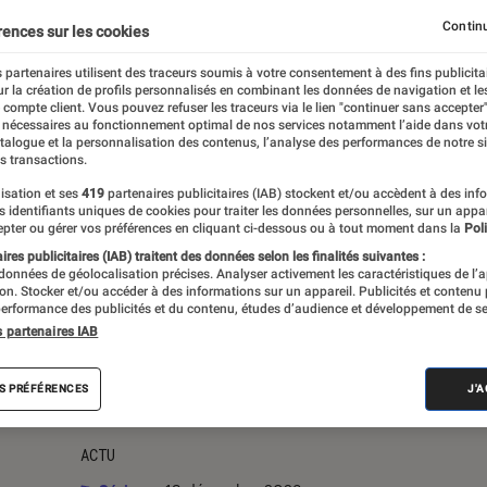
Continu
s
rences sur les cookies
 partenaires utilisent des traceurs soumis à votre consentement à des fins publicita
r la création de profils personnalisés en combinant les données de navigation et l
e compte client. Vous pouvez refuser les traceurs via le lien "continuer sans accepter"
 nécessaires au fonctionnement optimal de nos services notamment l’aide dans vot
atalogue et la personnalisation des contenus, l’analyse des performances de notre si
s transactions.
isation et ses
419
partenaires publicitaires (IAB) stockent et/ou accèdent à des inf
es identifiants uniques de cookies pour traiter les données personnelles, sur un appa
pter ou gérer vos préférences en cliquant ci-dessous ou à tout moment dans la
Poli
res publicitaires (IAB) traitent des données selon les finalités suivantes :
 données de géolocalisation précises. Analyser activement les caractéristiques de l’
tion. Stocker et/ou accéder à des informations sur un appareil. Publicités et contenu
erformance des publicités et du contenu, études d’audience et développement de se
s partenaires IAB
S PRÉFÉRENCES
J'
ACTU