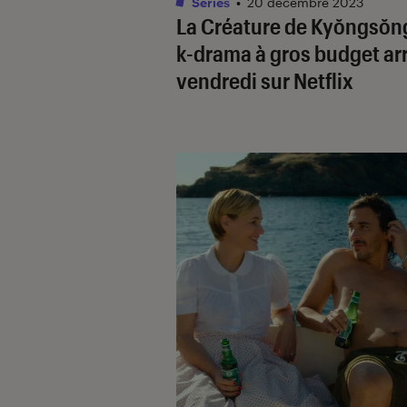
Séries
•
20 décembre 2023
La Créature de Kyŏngsŏn
k-drama à gros budget ar
vendredi sur Netflix