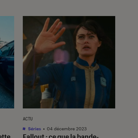
ACTU
Séries
•
04 décembre 2023
ette
Fallout
: ce que la bande-