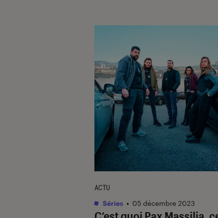
ACTU
Séries
•
05 décembre 2023
C’est quoi
Pax Massilia
, c