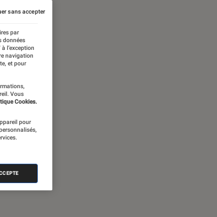
er sans accepter
ires par
es données
 à l’exception
re navigation
te, et pour
ormations,
reil. Vous
tique Cookies.
appareil pour
 personnalisés,
rvices.
ACCEPTE