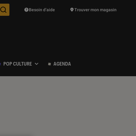
Besoin d’aide
Trouver mon magasin
Des suggestions de produits vont vous être proposées pendant vo
POP CULTURE
AGENDA