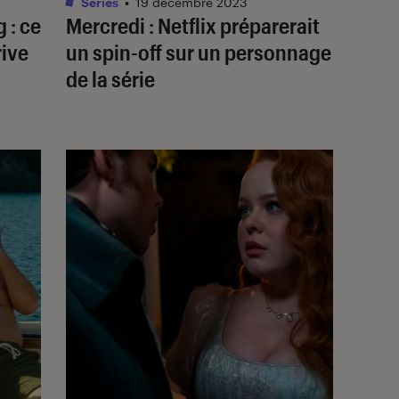
Séries
•
19 décembre 2023
g
: ce
Mercredi
: Netflix préparerait
rive
un spin-off sur un personnage
de la série